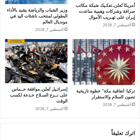
أمريكا تُعلن..تفكـيك شبكة مكاتب
وزير الشباب والرياضة يشيد بالأداء
صرافة وشركات وهمية ساعدت
البطولي لمنتخب ناشئات اليد في
إيران على تهـريب الأموال
مونديال العالم
أغسطس 7, 2026
أغسطس 7, 2026
إسرائـيل تُعلن..موافقة حــماس
تركيا: اتفاقية مكة” خطوة تاريخية
على نــزع السـلاح خـدعة لكسب
تصون السلام والاستقرار
الوقت
أغسطس 7, 2026
أغسطس 7, 2026
اترك تعليقاً