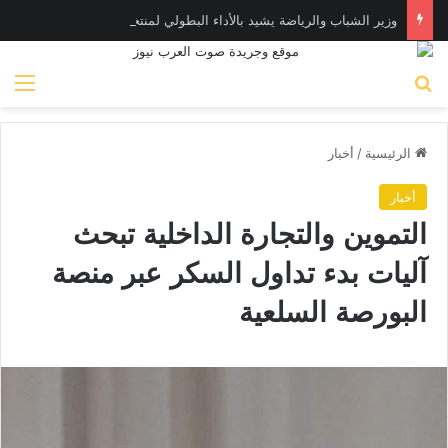
وزير الشباب والرياضة يشيد بالأداء البطولي لمنتخب ناشئات اليد في مونديال العالم
بحث عن
الق
الرئيسية
/
أخبار
أخبار
التموين والتجارة الداخلية تبحث
آليات بدء تداول السكر عبر منصة
البورصة السلعية