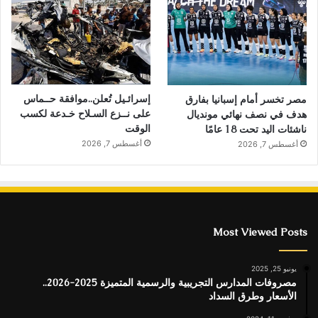
إسرائـيل تُعلن..موافقة حــماس
مصر تخسر أمام إسبانيا بفارق
على نــزع السـلاح خـدعة لكسب
هدف في نصف نهائي مونديال
الوقت
ناشئات اليد تحت 18 عامًا
أغسطس 7, 2026
أغسطس 7, 2026
Most Viewed Posts
يونيو 25, 2025
مصروفات المدارس التجريبية والرسمية المتميزة 2025-2026..
الأسعار وطرق السداد