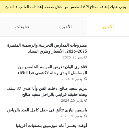
يجب عليك إضافة مفتاح API للطقس من خلال صفحة إعدادات القالب > الدمج
الأشهر
الأخيرة
تعليقات
مصروفات المدارس التجريبية والرسمية المتميزة
2025-2026.. الأسعار وطرق السداد
يونيو 25, 2025
قناة زى الوان تعرض الموسم الخامس من
المسلسل الهندى رحله لاكشمي غدا الثلاثاء
نوفمبر 11, 2024
مريم سعيد صالح: دخلت الفن وأنا عندي 37 سنة..
وهذه حقيقة قرابتي بالراحل سعيد صالح
مارس 20, 2024
ياسمين نيازي تتألق في حقل كامل العدد بالرياض
نوفمبر 26, 2025
أوغندا يخسر أمام موزمبيق بتصفيات أفريقيا