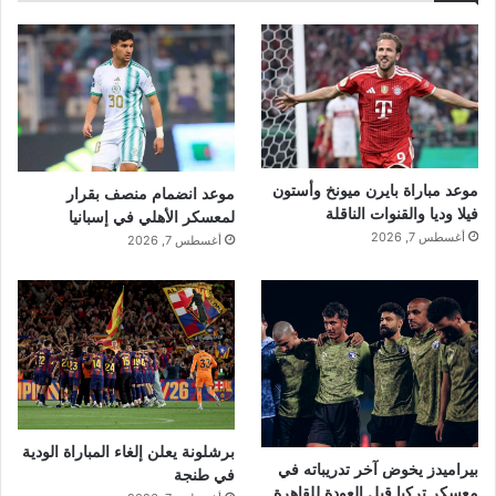
موعد مباراة بايرن ميونخ وأستون
موعد انضمام منصف بقرار
فيلا وديا والقنوات الناقلة
لمعسكر الأهلي في إسبانيا
أغسطس 7, 2026
أغسطس 7, 2026
برشلونة يعلن إلغاء المباراة الودية
بيراميدز يخوض آخر تدريباته في
في طنجة
معسكر تركيا قبل العودة للقاهرة