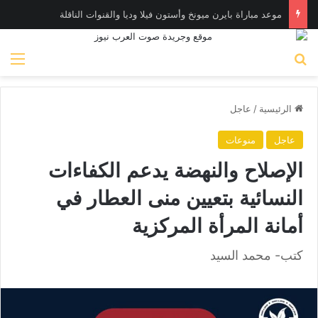
موعد مباراة بايرن ميونخ وأستون فيلا وديا والقنوات الناقلة
بحث عن
الق
الرئيسية
/
عاجل
عاجل
منوعات
الإصلاح والنهضة يدعم الكفاءات
النسائية بتعيين منى العطار في
أمانة المرأة المركزية
كتب- محمد السيد