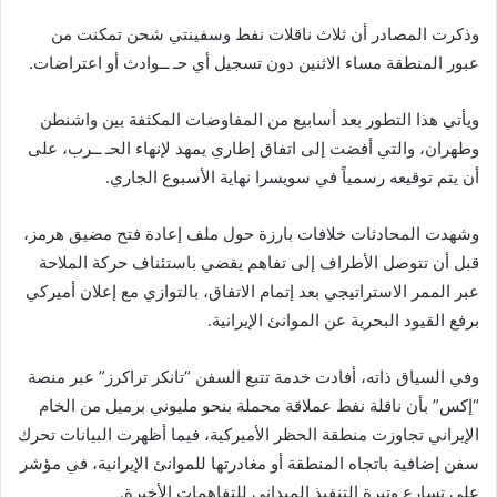
وذكرت المصادر أن ثلاث ناقلات نفط وسفينتي شحن تمكنت من
عبور المنطقة مساء الاثنين دون تسجيل أي حـ ــوادث أو اعتراضات.
ويأتي هذا التطور بعد أسابيع من المفاوضات المكثفة بين واشنطن
وطهران، والتي أفضت إلى اتفاق إطاري يمهد لإنهاء الحـ ــرب، على
أن يتم توقيعه رسمياً في سويسرا نهاية الأسبوع الجاري.
وشهدت المحادثات خلافات بارزة حول ملف إعادة فتح مضيق هرمز،
قبل أن تتوصل الأطراف إلى تفاهم يقضي باستئناف حركة الملاحة
عبر الممر الاستراتيجي بعد إتمام الاتفاق، بالتوازي مع إعلان أميركي
برفع القيود البحرية عن الموانئ الإيرانية.
وفي السياق ذاته، أفادت خدمة تتبع السفن “تانكر تراكرز” عبر منصة
“إكس” بأن ناقلة نفط عملاقة محملة بنحو مليوني برميل من الخام
الإيراني تجاوزت منطقة الحظر الأميركية، فيما أظهرت البيانات تحرك
سفن إضافية باتجاه المنطقة أو مغادرتها للموانئ الإيرانية، في مؤشر
على تسارع وتيرة التنفيذ الميداني للتفاهمات الأخيرة.