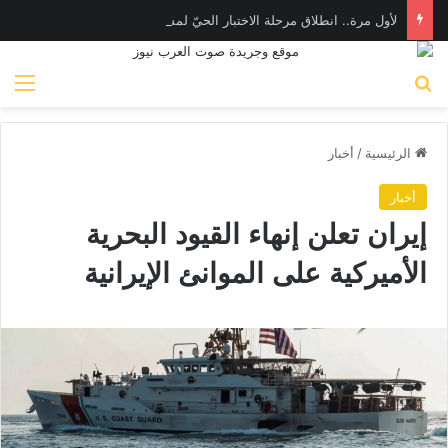
لأول مرة.. انطلاق مرحلة الاختبار الحيّ لمشروعين في المختبر التنظيمي لهيئة الرقابة المالية (FRA-Sandbox)
بحث عن
الق
الرئيسية
/
أخبار
أخبار
إيران تعلن إنهاء القيود البحرية
الأميركية على الموانئ الإيرانية