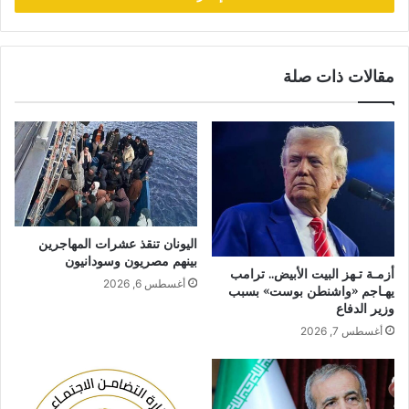
مقالات ذات صلة
اليونان تنقذ عشرات المهاجرين
بينهم مصريون وسودانيون
أزمـة تـهز البيت الأبيض.. ترامب
أغسطس 6, 2026
يهـاجم «واشنطن بوست» بسبب
وزير الدفاع
أغسطس 7, 2026