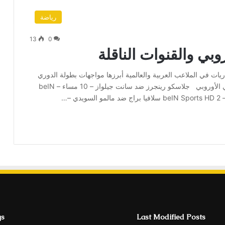
رياضة
13
0
وبي والقنوات الناقلة
فق ٣٠ يناير ٢٠٢٥ العديد من المباريات في الملاعب العربية والعالمية أبرزها مواجهات بطولة الدوري
الأوروبي لكرة القدم هذا الموسم. مواجهات بطولة الدوري الأوروبي جلاسكو رينجرز ضد سانت جيلواز – 10 مساء – beIN
gs
Last Modified Posts