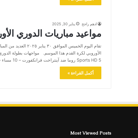
ادهم راجح
يناير 30, 2025
مواعيد مباريات الدوري الأور
تقام اليوم الخميس الموا
Sports HD 5 روما ضد آينتراخت فرانكفورت – 10 مساء – beIN Sports HD 2 سلافيا براج ضد مالمو السويدي –…
أكمل القراءة »
Most Viewed Posts