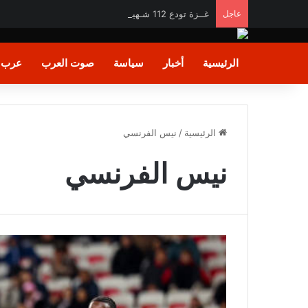
عاجل
غــزة تودع 112 شـهيدًا في أكبر جـنازة جماعية منذ بدء الحـرب
الرئيسية
أخبار
سياسة
صوت العرب
عرب و
الرئيسية
/
نيس الفرنسي
نيس الفرنسي