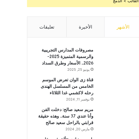
القالب > الدمج
الأشهر
الأخيرة
تعليقات
مصروفات المدارس التجريبية
والرسمية المتميزة 2025-
2026.. الأسعار وطرق السداد
يونيو 25, 2025
قناة زى الوان تعرض الموسم
الخامس من المسلسل الهندى
رحله لاكشمي غدا الثلاثاء
نوفمبر 11, 2024
مريم سعيد صالح: دخلت الفن
وأنا عندي 37 سنة.. وهذه حقيقة
قرابتي بالراحل سعيد صالح
مارس 20, 2024