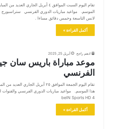
تقام اليوم السبت الموافق ٤ أبريل الج
الموسم. مواعيد مباريات الدوري الفرنسي ستراسبورج ضد
لانس التاسعة وخمس دقائق مساءا .
أكمل القراءة »
ادهم راجح
أبريل 25, 2025
موعد مباراة باريس سان جي
الفرنسي
تقام اليوم الجمعة الموافق ٢٥ أبريل 
beIN Sports HD 4
أكمل القراءة »