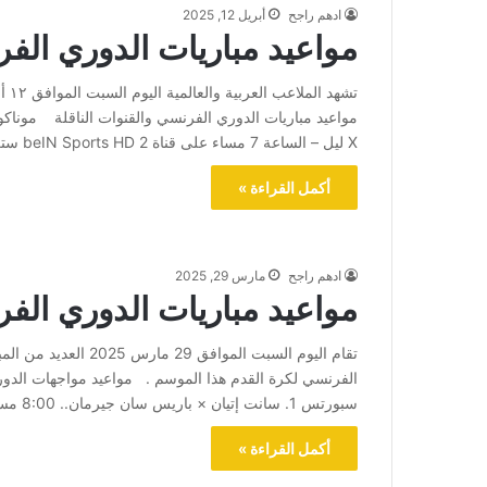
ادهم راجح
أبريل 12, 2025
مواعيد مباريات الدوري الف
تشه
X ليل – الساعة 7 مساء على قناة beIN Sports HD 2 ستراسبورج X نيس – الساعة 9 مساء على قناة…
أكمل القراءة »
ادهم راجح
مارس 29, 2025
مواعيد مباريات الدوري الف
تقام اليوم السبت المو
سبورتس 1. سانت إتيان × باريس سان جيرمان.. 8:00 مساء – بي إن سبورتس 4. موناكو × نيس.. 10:05 مساء – بي إن…
أكمل القراءة »