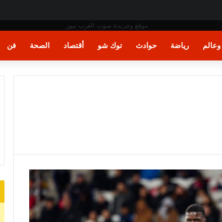
عالم
رياضة
حوادث
توك شو
أقتصاد
الصحة
فن