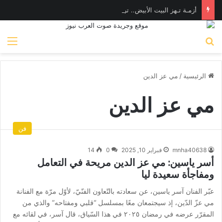
أزمـة تـهز البيت الأبيض.. ترامب يهـاجم «واشنطن بوست» بسبب وزير الدفاع
بحث عن
الق
الرئيسية
/
مي عز الدين
مي عز الدين
فن
mnha40638
فبراير 10, 2025
0
14
أسر ياسين: مي عز الدين مريحة في التعامل
ومفاجأة سعيدة ليا
عبّر الفنان آسر ياسين، عن سعادته بالتّعاون الفنّيّ، لأوّل مرّة مع الفنانة
مي عزّ الدّين، إذ سيجتمعان معًا بمسلسل “قلبي ومفتاحه” والذي من
المقرّر عرضه في رمضان ٢٠٢٥ في هذا السّياق، قال آسر، في لقائه مع