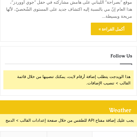
موقع “بصراحة” اللبناني على هامش مشاركته في حفل “جوي أووردز”،
هذا العام إنّ مي بالنسبة إليه اكتشاف جديد على المستوى الشّخصيّ، لأنّها
مريحة وبسيطة…
أكمل القراءة »
Follow Us
هذا الويدجت يتطلب إضافة أرقام لايت، يمكنك تنصيبها من خلال قائمة
القالب > تنصيب الإضافات.
Weather
يجب عليك إضافة مفتاح API للطقس من خلال صفحة إعدادات القالب > الدمج