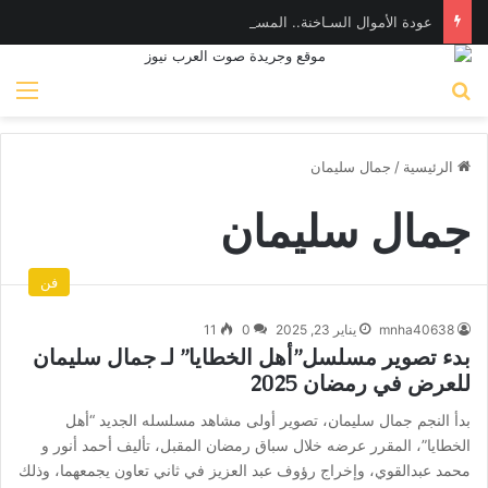
عودة الأموال السـاخنة.. المستثمرون الأجانب والعرب يضخون 282 مليون دولار في أدوات الدين المصرية
بحث عن
الق
الرئيسية
/
جمال سليمان
جمال سليمان
فن
mnha40638
يناير 23, 2025
0
11
بدء تصوير مسلسل”أهل الخطايا” لـ جمال سليمان
للعرض في رمضان 2025
بدأ النجم جمال سليمان، تصوير أولى مشاهد مسلسله الجديد “أهل
الخطايا”، المقرر عرضه خلال سباق رمضان المقبل، تأليف أحمد أنور و
محمد عبدالقوي، وإخراج رؤوف عبد العزيز في ثاني تعاون يجمعهما، وذلك