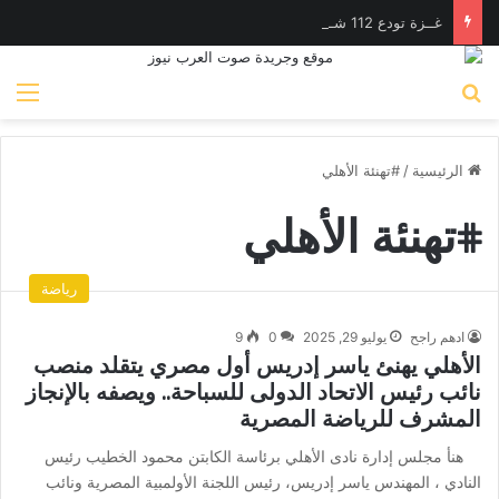
غــزة تودع 112 شـهيدًا في أكبر جـنازة جماعية منذ بدء الحـرب
بحث عن
الق
الرئيسية
/
#تهنئة الأهلي
#تهنئة الأهلي
رياضة
ادهم راجح
يوليو 29, 2025
0
9
الأهلي يهنئ ياسر إدريس أول مصري يتقلد منصب
نائب رئيس الاتحاد الدولى للسباحة.. ويصفه بالإنجاز
المشرف للرياضة المصرية
هنأ مجلس إدارة نادى الأهلي برئاسة الكابتن محمود الخطيب رئيس
النادي ، المهندس ياسر إدريس، رئيس اللجنة الأولمبية المصرية ونائب