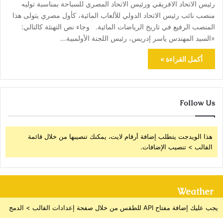
رئيس الاتحاد الافريقي ورئيس الاتحاد المصري للسباحة بمناسبة توليه
منصب نائب رئيس الاتحاد الدولي للألعاب المائية، كأول مصري يتولى هذا
المنصب الرفيع في تاريخ الرياضات المائية. وجاء نص التهنئة كالتالي:
«السيد المهندس ياسر إدريس، رئيس اللجنة الأولمبية…
أكمل القراءة »
Follow Us
هذا الويدجت يتطلب إضافة أرقام لايت، يمكنك تنصيبها من خلال قائمة
القالب > تنصيب الإضافات.
Weather
يجب عليك إضافة مفتاح API للطقس من خلال صفحة إعدادات القالب > الدمج