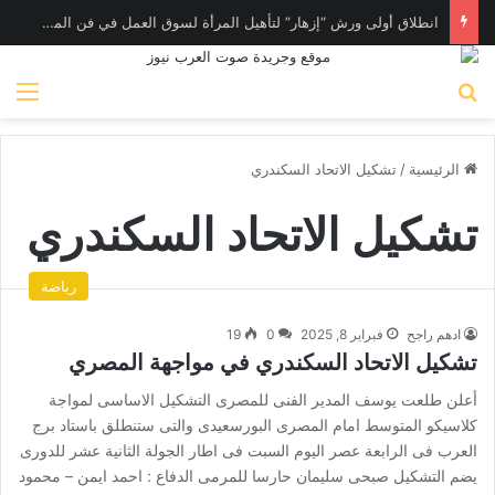
انطلاق أولى ورش “إزهار” لتأهيل المرأة لسوق العمل في فن المكرامية بمدينة حلوان بالقاهرة
بحث عن
الق
الرئيسية
/
تشكيل الاتحاد السكندري
تشكيل الاتحاد السكندري
رياضة
ادهم راجح
فبراير 8, 2025
0
19
تشكيل الاتحاد السكندري في مواجهة المصري
أعلن طلعت يوسف المدير الفنى للمصرى التشكيل الاساسى لمواجة
كلاسيكو المتوسط امام المصرى البورسعيدى والتى ستنطلق باستاد برج
العرب فى الرابعة عصر اليوم السبت فى اطار الجولة الثانية عشر للدورى
يضم التشكيل صبحى سليمان حارسا للمرمى الدفاع : احمد ايمن – محمود