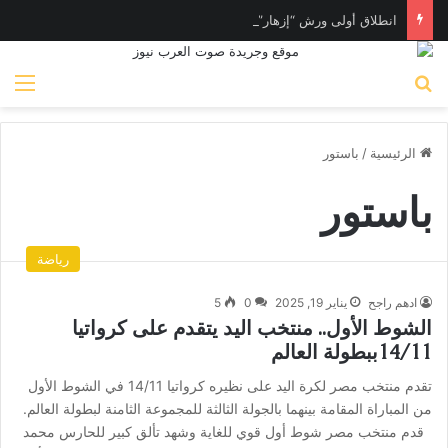
انطلاق أولى ورش “إزهار” لتأهيل المرأة لسوق العمل في فن المكرامية بمدينة حلوان بالقاهرة
بحث عن
الق
الرئيسية
/
باستور
باستور
رياضة
ادهم راجح
يناير 19, 2025
0
5
الشوط الأول.. منتخب اليد يتقدم على كرواتيا
14/11ببطولة العالم
تقدم منتخب مصر لكرة اليد على نظيره كرواتيا 14/11 في الشوط الأول
من المباراة المقامة بينهما بالجولة الثالثة للمجموعة الثامنة لبطولة العالم.
قدم منتخب مصر شوط أول قوي للغاية وشهد تألق كبير للحارس محمد