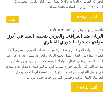
الخور X العربي – الساعة 5:45 مساء على قناة الكأس القطرية 2
الشحانية X الريان – الساعة 5:45 مساء…
أكمل القراءة »
رياضة
ادهم راجح
يناير 28, 2025
0
11
الريان ضد الغرافة.. والعربي يتحدى السد في أبرز
مواجهات جولة الدوري القطري
تفتتح مباريات الجولة الرابعة عشرة من منافسات الدوري القطري لكرة
القدم، بلقاء من العيار الثقيل يجمع الريان والغرافة مساء غد الأربعاء على
استاد أحمد بن علي. تمثل المباراة فرصة لكلا المدربين، بيدرو مارتينز
مدرب الغرافة، وأرتور جورج مدرب الريان، لمواصلة الانتصارات والتقدم
في جدول الترتيب، مع تطلعات قوية للمنافسة على اللقب. يدخل
الفريقان اللقاء برغبة وحماس كبيرين؛ حيث يحتل الريان…
أكمل القراءة »