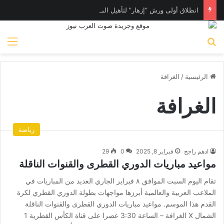
انطلاق أولى ورش “إزهار” لتأهيل المرأة لسوق العمل في فن المكرامية بمدينة حلوان بالقاهرة
بحث عن
الق
الرئيسية
/
الغرافة
الغرافة
رياضة
ادهم راجح
فبراير 8, 2025
0
29
مواعيد مباريات الدوري القطرى والقنوات الناقلة
تقام اليوم السبت الموافق ٨ فبراير الجاري العديد من المباريات في
الملاعب العربية والعالمية أبرزها مواجهات بطولة الدوري القطري لكرة
القدم هذا الموسم. مواعيد مباريات الدوري القطرى والقنوات الناقلة
الشمال X الغرافة – الساعة 3:30 عصرا على قناة الكأس القطرية 1