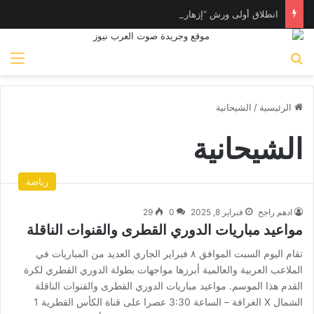
انطلاق أولى ورش “إزهار” لتأهيل المرأة لسوق العمل في فن المكرامية بمدينة حلوان بالقاهرة
بحث عن
الق
الرئيسية
/
الشيحانية
الشيحانية
رياضة
ادهم راجح
فبراير 8, 2025
0
29
مواعيد مباريات الدوري القطرى والقنوات الناقلة
تقام اليوم السبت الموافق ٨ فبراير الجاري العديد من المباريات في
الملاعب العربية والعالمية أبرزها مواجهات بطولة الدوري القطري لكرة
القدم هذا الموسم. مواعيد مباريات الدوري القطرى والقنوات الناقلة
الشمال X الغرافة – الساعة 3:30 عصرا على قناة الكأس القطرية 1