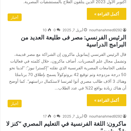
أكتوبر الأول 2023 الذين يتلقون العلاج بالمستشفيات المصرية.
أكمل القراءة »
أخبار
nourhanahmed9292
أبريل 7, 2025
0
10
الرئيس الفرنسي: مصر فى طليعة العديد من
البرامج الدراسية
قال الرئيس الفرنسي إيمانويل ماكرون إن الشراكة مع مصر قديمة،
وتشمل مجال علم المصريات. أضاف ماكرون، خلال كلمته في فعاليات
ملتقى الجامعات المصرية الفرنسية الذي نقلته “إكسترا نيوز”: “لدينا نحو
50 درجة مزدوجة وتم توقيع 42 بروتوكولاً يسمح بإطلاق 70 برنامجًا
وهناك 3 آلاف طالب مصري أتوا لفرنسا لاستكمال دراستهم”. كما أوضح
أن هناك زيادة بواقع 22% في عدد الطلاب…
أكمل القراءة »
أخبار
nourhanahmed9292
أبريل 7, 2025
0
17
ماكرون: اللغة الفرنسية في التعليم المصري “كنز لا
يقدّر بثمن”