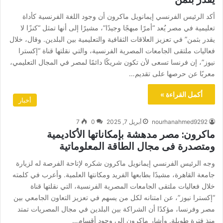
أكد الرئيس الفرنسي إيمانويل ماكرون أن وجود اللغة الفرنسية كأداة
تعليمية في مصر يُعد “أمرًا مبهجًا وجيدًا”، مشيرًا إلى أنها تمثل “كنزًا لا
يقدر بثمن” في تعزيز العلاقات الثقافية والتعليمية بين البلدين. وقال، خلال
فعاليات ملتقى الجامعات المصرية الفرنسية، والتي نقلتها قناة “إكسترا
نيوز”، إن فرنسا تسعى لأن تكون شريكًا دائمًا لمصر في المجال التعليمي،
معربًا عن حرصها على تقديم…
أكمل القراءة »
أخبار
nourhanahmed9292
أبريل 7, 2025
0
7
ماكرون: مصر مدهشة بإمكاناتها الأكاديمية
ومتصدرة فى مجال الطاقة المعلوماتية
وجه الرئيس الفرنسي إيمانويل ماكرون شكره لإتاحة الفرصة له لزيارة
جامعة القاهرة، مشيدًا بطابعها الفريد ومكانتها العلمية. وأعرب في كلمته
خلال فعاليات ملتقى الجامعات المصرية الفرنسية، التي نقلتها قناة
“إكسترا نيوز”، عن امتنانه لكل من يسهم في تعزيز التعاون الجامعي بين
مصر وفرنسا، مؤكدًا أن الشراكة بين البلدين في مجال المصريات تمتد
منذ فترة طويلة. وأشار ماكرون إلى وجود أقسام…