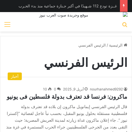
غــزة تودع 112 شـهيدًا في أكبر جـنازة جماعية منذ بدء الحـرب
بحث عن
الق
الرئيسية
/
الرئيس الفرنسي
الرئيس الفرنسي
أخبار
nourhanahmed9292
أبريل 9, 2025
0
10
ماكرون: فرنسا قد تعترف بدولة فلسطين فى يونيو
قال الرئيس الفرنسي إيمانويل ماكرون إن بلاده قد تعترف بدولة
فلسطينية مستقلة بحلول يونيو المقبل، بحسب نبأ عاجل لفضائية “إكسترا
نيوز “. جاء إعلان ماكرون غداة زيارته لمدينة العريش المصرية؛ حيث
التقى بعدد من الجرحى الفلسطينيين جراء الحرب المستمرة في غزة منذ