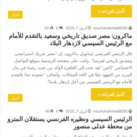
أكمل القراءة »
أخبار
nourhanahmed9292
أبريل 7, 2025
0
20
ماكرون: مصر صديق تاريخي وسعيد بالتقدم للأمام
مع الرئيس السيسي لازدهار البلاد
قال الرئيس الفرنسي إيمانويل ماكرون: إن “مصر شريك استراتيجي
وصديق تاريخي لفرنسا”. وكتب على صفحته الرسمية بموقع التواصل
الاجتماعي “إكس” لقد جئت إلى القاهرة لأؤكد من جديد رغبتنا في بذل
المزيد من الجهود معًا في كافة المجالات. وأضاف: “سعيدة جدًا بالتقدم
للأمام مع الرئيس السيسي من أجل ازدهار بلدينا”.
أكمل القراءة »
أخبار
nourhanahmed9292
أبريل 7, 2025
0
16
الرئيس السيسي ونظيره الفرنسي يستقلان المترو
من محطة عدلى منصور
استقل السيد الرئيس عبد الفتاح السيسي ونظيره الرئيس الفرنسى