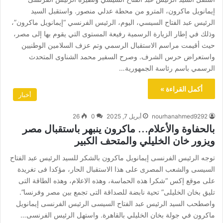
إيمانويل ماكرون، المترو من محطة عدلي منصور. واستقبل السيد
الرئيس عبد الفتاح السيسي، اليوم، الرئيس الفرنسي “إيمانويل ماكرون”،
وذلك في إطار الزيارة الرسمية رفيعة المستوى التي يقوم بها إلى مصر،
حيث أقيمت مراسم الاستقبال الرسمي وتم عزف السلامين الوطنيين
واستعراض حرس الشرف. وصرح السفير محمد الشناوى المتحدث
الرسمي باسم رئاسة الجمهورية…
أكمل القراءة »
أخبار
nourhanahmed9292
أبريل 7, 2025
0
26
بالحفاوة والأعلام… ماكرون ينبهر باستقبال مصر
ويزور خان الخليلي والمتحف الكبير
توجه الرئيس الفرنسى إيمانويل ماكرون بالشكر للسيد الرئيس عبد الفتاح
السيسى والشعب المصرى على هذا الاستقبال الحار، مؤكدا فى تغريدة
على موقع إكس “شكرا هذه الحماسة، وهذه الاعلام، وهذه الطاقة التى
تليق بخان الخليلى” تحية نابضة للصداقة التى تجمع بين مصر وفرنسا”.
واصطحب السيد الرئيس عبد الفتاح السيسى الرئيس الفرنسى إيمانويل
ماكرون في جولة بخان الخليلي بالقاهرة. واستهل الرئيس الفرنسى…