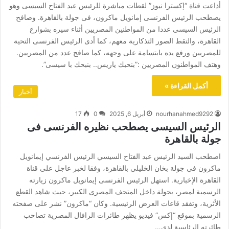
أذاعت قناة “إكسترا نيوز” لقطات مباشرة للرئيس عبد الفتاح السيسى وهو
يصطحب الرئيس الفرنسى إمانويل ماكرون، فى جولة بالقاهرة. وصافح
الرئيس السيسى عددا من المواطنين المصريين أثناء سيره بشوارع
القاهرة، والتقط الصور التذكارية معهم، كما أدى الرئيس الفرنسى التحية
للمصريين ورفع يده بابتسامة على وجهه، كما صافح عدد من المصريين.
وهتف المواطنون المصريين :”بنحبك ياريس.. بنبحك با سيسى”.
أكمل القراءة »
أخبار
nourhanahmed9292
أبريل 6, 2025
0
17
الرئيس السيسى يصطحب نظيره الفرنسى فى
جولة بالقاهرة
اصطحب السيد الرئيس عبد الفتاح السيسي الرئيس الفرنسي إيمانويل
ماكرون في جولة بخان الخليلي بالقاهرة، وفقا لخبر عاجل على قناة
القاهرة الإخبارية. استهل الرئيس الفرنسى إيمانويل ماكرون زيارته
الرسمية لمصر، بجولة داخل المتحف المصرى الكبير، حيث شاهد القطع
الأثرية، وتفقد قاعات العرض الرئيسية. وكان “ماكرون” نشر على صفحته
الرسمية بموقع “إكس” فيديو يظهر طائرات الرافال المصرية تصاحب
طائرته الرئاسية لدى…