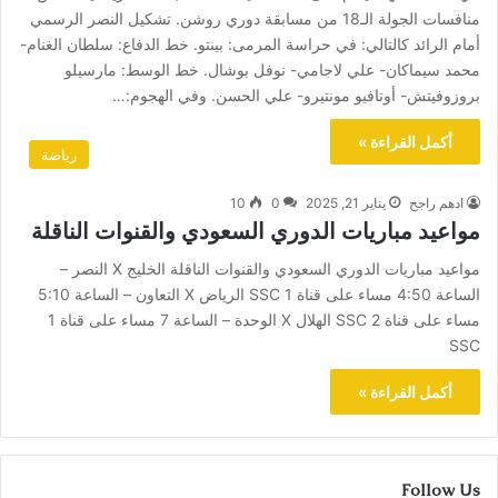
منافسات الجولة الـ18 من مسابقة دوري روشن. تشكيل النصر الرسمي
أمام الرائد كالتالي: في حراسة المرمى: بينتو. خط الدفاع: سلطان الغنام-
محمد سيماكان- علي لاجامي- نوفل بوشال. خط الوسط: مارسيلو
بروزوفيتش- أوتافيو مونتيرو- علي الحسن. وفي الهجوم:…
أكمل القراءة »
رياضة
ادهم راجح
يناير 21, 2025
0
10
مواعيد مباريات الدوري السعودي والقنوات الناقلة
مواعيد مباريات الدوري السعودي والقنوات الناقلة الخليج X النصر –
الساعة 4:50 مساء على قناة 1 SSC الرياض X التعاون – الساعة 5:10
مساء على قناة 2 SSC الهلال X الوحدة – الساعة 7 مساء على قناة 1
SSC
أكمل القراءة »
Follow Us