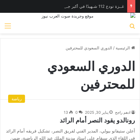
غــزة تودع 112 شـهيدًا في أكبر جـنازة جماعية منذ بدء الحـرب
بحث عن
الق
الرئيسية
/
الدوري السعودي للمحترفين
الدوري السعودي
للمحترفين
رياضة
ادهم راجح
يناير 30, 2025
0
13
رونالدو يقود النصر أمام الرائد
أعلن ستيفانو بيولي، المدير الفني لفريق النصر، تشكيل فريقه أمام الرائد
في اللقاء الذي سيقام على استاد مدينة الملك عبد الله الرياضية، ضمن