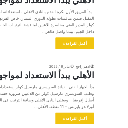
الأهلي يبدأ الاستعداد لمواج
بدأ الفريق الأول لكرة القدم بالنادي الاهلي ، استعداداته 
المقبل ضمن منافسات بطولة الدوري الممتاز. خاض الفريق
كولر المدير الفني محاضرة للاعبين لمناقشة الترتيبات الخا
داخل الجيم، بينما واصل طاهر…
أكمل القراءة »
ادهم راجح
يناير 16, 2025
الأهلي يبدأ الاستعداد لمواج
بدأ الجهاز الفني بقيادة السويسري مارسيل كولر إستعدادا
وطلب السويسري مارسيل كولر من اللاعبين ضرورة حسم ال
أبطال إفريقيا. ويعتلي النادي الأهلي وصافة الترتيب في ا
أورلاندو بايرتس – 11 نقطة. الأهلي…
أكمل القراءة »