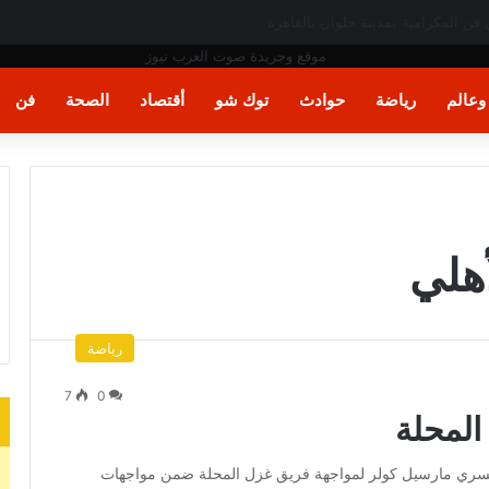
عالم
رياضة
حوادث
توك شو
أقتصاد
الصحة
فن
أهلي
رياضة
7
0
المحلة
السويسري مارسيل كولر لمواجهة فريق غزل المحلة ضمن مواجهات