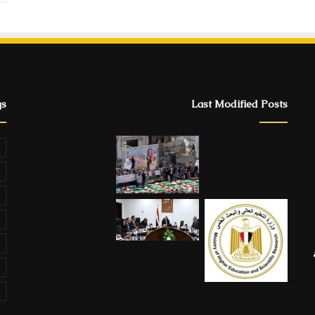
gs
Last Modified Posts
ة