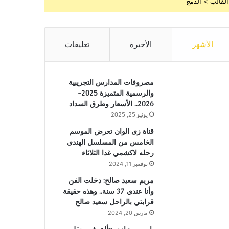
القالب > الدمج
الأشهر
الأخيرة
تعليقات
مصروفات المدارس التجريبية
والرسمية المتميزة 2025-
2026.. الأسعار وطرق السداد
يونيو 25, 2025
قناة زى الوان تعرض الموسم
الخامس من المسلسل الهندى
رحله لاكشمي غدا الثلاثاء
نوفمبر 11, 2024
مريم سعيد صالح: دخلت الفن
وأنا عندي 37 سنة.. وهذه حقيقة
قرابتي بالراحل سعيد صالح
مارس 20, 2024