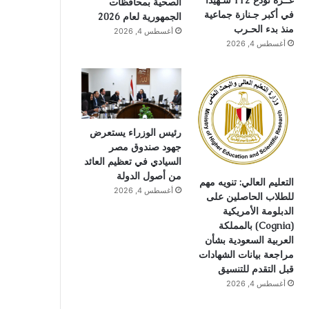
غــزة تودع 112 شـهيدًا
الصحية بمحافظات
في أكبر جـنازة جماعية
الجمهورية لعام 2026
منذ بدء الحـرب
أغسطس 4, 2026
أغسطس 4, 2026
رئيس الوزراء يستعرض
جهود صندوق مصر
السيادي في تعظيم العائد
من أصول الدولة
التعليم العالي: تنويه مهم
أغسطس 4, 2026
للطلاب الحاصلين على
الدبلومة الأمريكية
(Cognia) بالمملكة
العربية السعودية بشأن
مراجعة بيانات الشهادات
قبل التقدم للتنسيق
أغسطس 4, 2026