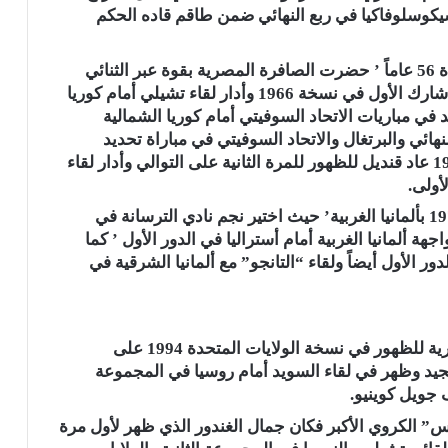
كوسلوفاكيا في ربع النهائي ضمن طاقم قاده الحكم
ورغم غياب “الفراعنة” عن الظهور بين الكبار لمدة 56 عاماً ’ حضرت الصافرة المصرية بقوة عبر الثنائي
الكبير على قنديل ومصطفى كامل محمود ’ حيث شارك الأول في نسخة 1966 وأدار لقاء تشيلي أمام كوريا
في مباريات الاتحاد السوفيتي أمام كوريا الشمالية
لنهائي والبرتغال والاتحاد السوفيتي في مباراة تحديد
المركز الثالث ’ وفي النسخة التالية بالمكسيك 1970 عاد قنديل للظهور للمرة الثانية على التوالي وأدار لقاء
أولى.
أما مصطفى كامل محمود فقد ظهر في نسخة 1974 بألمانيا الغربية’ حيث اختير نجم نادي الترسانة في
ة ألمانيا الغربية أمام أستراليا في الدور الأول ’ كما
 الأول أيضاً ولقاء “التانجو” مع ألمانيا الشرقية في
وبعد غياب دام 4 نسخ متتالية عادت الكوادر المصرية للظهور في نسخة الولايات المتحدة 1994 على
د وظهر في لقاء السويد أمام روسيا في المجموعة
جويل كوينيو.
ُرس” الكروي الأكبر فكان جمال الغندور الذي ظهر لأول مرة