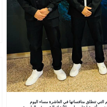
حي للنسخة رقم 23 لكأس العالم التي تنطلق منافساتها في العاشرة مساء اليوم