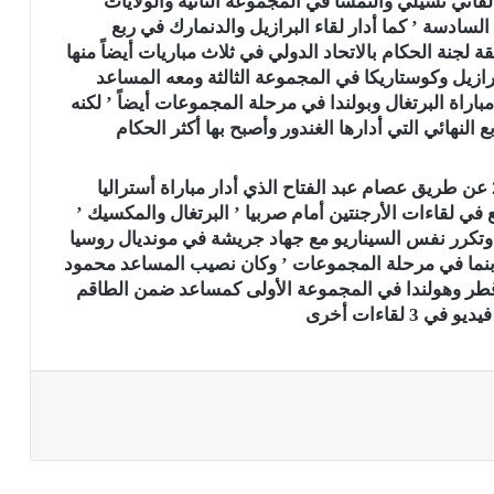
ث مباريات منها لقائي تشيلي والنمسا في المجموعة الثانية والولايات
لسادسة ’ كما أدار لقاء البرازيل والدنمارك في ربع
ثم واصل حضوره في نسخة 2002 ونال ثقة لجنة الحكام بالاتحاد الدولي في ثلاث مباريات أيضاً منها
برازيل وكوستاريكا في المجموعة الثالثة ومعه المساعد
اة البرتغال وبولندا في مرحلة المجموعات أيضاً ’ لكنه
النهائي التي أدارها الغندور وأصبح بها أكثر الحكام
الحضور المصري تواصل في مونديال ألمانيا 2006 عن طريق عصام عبد الفتاح الذي أدار مباراة أستراليا
ي لقاءات الأرجنتين أمام صربيا ’ البرتغال والمكسيك ’
’ وتكرر نفس السيناريو مع جهاد جريشة في مونديال روسيا
نتخب بنما في مرحلة المجموعات ’ وكان نصيب المساعد محمود
ر 4 مباريات منها لقاء قطر وهولندا في المجموعة الأولى كمساعد ضمن الطاقم
لقاءات أخرى