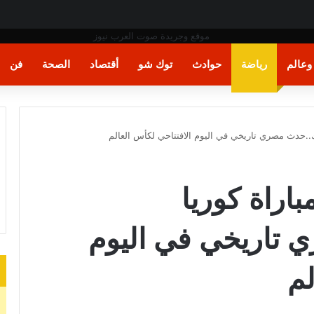
 المصرية
عالم
رياضة
حوادث
توك شو
أقتصاد
الصحة
فن
اراة كوريا
 تاريخي في اليوم
لم