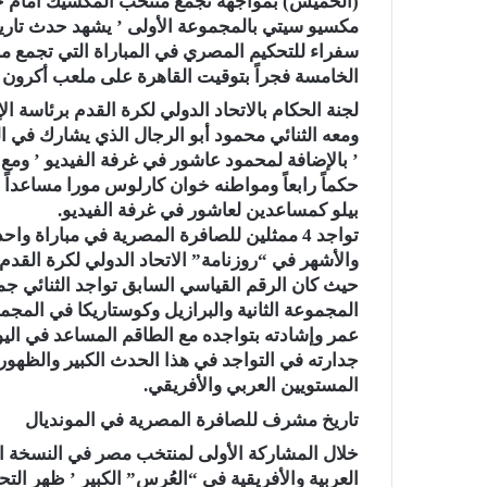
(الخميس) بمواجهة تجمع منتخب المكسيك أمام جن
سفراء للتحكيم المصري في المباراة التي تجمع من
الخامسة فجراً بتوقيت القاهرة على ملعب أكرون ف
لجنة الحكام بالاتحاد الدولي لكرة القدم برئاسة ال
ومعه الثنائي محمود أبو الرجال الذي يشارك في ال
’ بالإضافة لمحمود عاشور في غرفة الفيديو ’ ومع
حكماً رابعاً ومواطنه خوان كارلوس مورا مساعداً 
بيلو كمساعدين لعاشور في غرفة الفيديو.
تواجد 4 ممثلين للصافرة المصرية في مباراة 
والأشهر في “روزنامة” الاتحاد الدولي لكرة القدم ’ 
حيث كان الرقم القياسي السابق تواجد الثنائي جما
عمر وإشادته بتواجده مع الطاقم المساعد في اليوم ا
جدارته في التواجد في هذا الحدث الكبير والظهو
المستويين العربي والأفريقي.
تاريخ مشرف للصافرة المصرية في المونديال
العربية والأفريقية في “العُرس” الكبير ’ ظهر ال