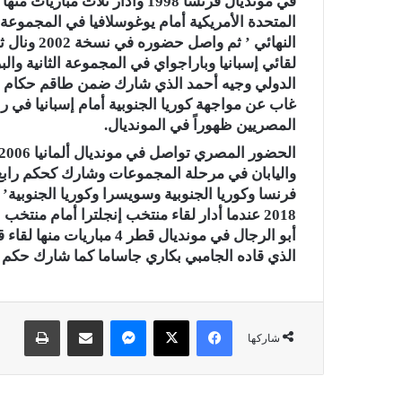
في مونديال فرنسا 1998 وأدار ثلا
المتحدة الأمريكية أمام يوغوسلافيا في المجموعة ا
النهائي ’ 
لقائي إسبانيا وباراجواي في المجموعة الثانية وال
الدولي وجيه أحمد الذي شارك ضمن طاقم حكام مبار
غاب عن مواجهة كوريا الجنوبية أمام إسبانيا في ربع 
المصريين ظهوراً في المونديال.
واليابان في مرحلة المجموعات وشارك كحكم رابع ف
فرنسا وكوريا الجنوبية وسويسرا وكوريا الجنوبية
2018 عندما أدار لقاء منتخب إنجلترا أمام م
أبو الرجال في مونديال قط
الذي قاده الجامبي بكاري جاساما كما شارك حكم فيديو في 3 
فيسبوك
X
ماسنجر
مشاركة عبر البريد
طباعة
شاركها