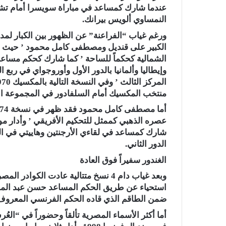
عندما شارك كمساعد في مباراة سويسرا أمام تشي
النمساوي ألويس بيرانك.
الشمالية كحكماً للساحة ’ كما شارك كحكم مساعد 
وإيطاليا وألمانيا بالدور الأول وأوروجواي في ربع ا
منتخب المكسيك أمام السلفادور في المجموعة ال
عصره الذهبي كممثل للتحكيم الأفريقي ’ وأدار مواجه
شارك كمساعد في لقاءي الأرجنتين وهاييتي في الدور
الدور الثاني.
الغندور سفيراً فوق العادة
استحياء عن طريق الحكم المساعد حسن عبد المجي
ضمن الطاقم الذي قاده الحكم الفرنسي المعروف 
أما أكثر الأسماء المصرية تألقاً وحضوراً في “الع