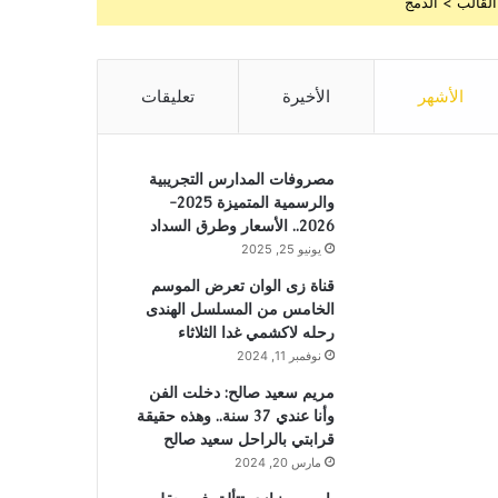
القالب > الدمج
الأشهر
الأخيرة
تعليقات
مصروفات المدارس التجريبية
والرسمية المتميزة 2025-
2026.. الأسعار وطرق السداد
يونيو 25, 2025
قناة زى الوان تعرض الموسم
الخامس من المسلسل الهندى
رحله لاكشمي غدا الثلاثاء
نوفمبر 11, 2024
مريم سعيد صالح: دخلت الفن
وأنا عندي 37 سنة.. وهذه حقيقة
قرابتي بالراحل سعيد صالح
مارس 20, 2024