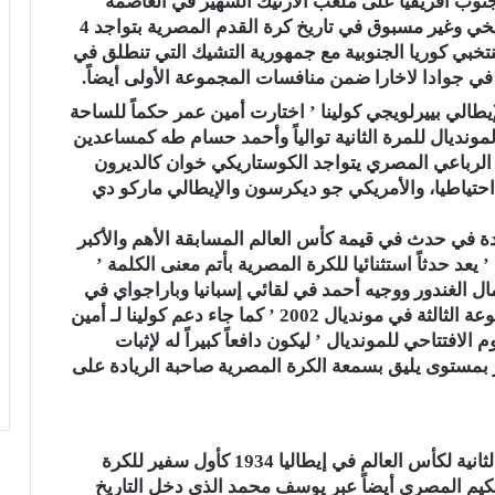
وب أفريقيا على ملعب الأزتيك الشهير في العاصمة
مكسيو سيتي بالمجموعة الأولى ’ يشهد حدث تاريخي وغير مسبوق في تاريخ كرة القدم المصرية بتواجد 4
تخبي كوريا الجنوبية مع جمهورية التشيك التي تنطلق في
ي جوادا لاخارا ضمن منافسات المجموعة الأولى أيضاً.
إيطالي بييرلويجي كولينا ’ اختارت أمين عمر حكماً للساحة
مونديال للمرة الثانية توالياً وأحمد حسام طه كمساعدين
 الرباعي المصري يتواجد الكوستاريكي خوان كالديرون
احتياطيا، والأمريكي جو ديكرسون والإيطالي ماركو دي
واحدة في حدث في قيمة كأس العالم المسابقة الأهم والأكبر
يعد حدثاً استثنائيا للكرة المصرية بأتم معنى الكلمة ’
ل الغندور ووجيه أحمد في لقائي إسبانيا وباراجواي في
المجموعة الثانية والبرازيل وكوستاريكا في المجموعة الثالثة في مونديال 2002 ’ كما جاء دعم كولينا لـ أمين
لافتتاحي للمونديال ’ ليكون دافعاً كبيراً له لإثبات
ر بمستوى يليق بسمعة الكرة المصرية صاحبة الريادة على
خلال المشاركة الأولى لمنتخب مصر في النسخة الثانية لكأس العالم في إيطاليا 1934 كأول سفير للكرة
تحكيم المصري أيضاً عبر يوسف محمد الذي دخل التاريخ