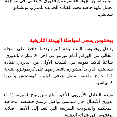
أليانز، ضمن الجولة العاشرة من الدوري الإيطالي، في مواجهة
تحمل نكهة خاصة تحت القيادة الجديدة للمدرب لوتشيانو
سباليتي.
يوفنتوس يسعى لمواصلة الهيمنة التاريخية
يدخل يوفنتوس اللقاء بثقة كبيرة بعدما حافظ على سجله
الخالي من الهزائم أمام تورينو في آخر 20 مباراة بالدوري،
ساعيًا لتأكيد تفوقه في النسخة الأولى من الديربي بقيادة
سباليتي، الذي بدأ مشواره بانتصار مهم على كريمونيزي بنتيجة
2-1 خارج ملعبه، بفضل هدفي فيليب كوستيتش وأندريا
كامبياسو.
ورغم التعادل الأوروبي الأخير أمام سبورتينج لشبونة (1-1)
بدوري الأبطال، فإن سباليتي يواصل ترسيخ فلسفته الدفاعية
المحكمة والتحولات السريعة التي تُعيد إلى الأذهان صلابة
يوفنتوس في فتراته الذهبية.