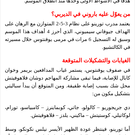
هدفًا في الأشواط الأولى وحدها منذ انطلاق الموسم.
من يعوّل عليه باروني في الديربي؟
يعتمد مدرب تورينو على نظام 3-5-2 المتوازن مع الرهان على
الهداف جيوفاني سيميوني، الذي أحرز 4 أهداف هذا الموسم
وسبق له التسجيل 6 مرات في مرمى يوفنتوس خلال مسيرته
في الكالتشيو.
الغيابات والتشكيلات المتوقعة
في صفوف يوفنتوس، يستمر غياب المدافعين بريمر وخوان
كابال للإصابة، فيما تبقى مشاركة المهاجم دوشان فلاهوفيتش
محل شك بسبب إصابة طفيفة. ومن المتوقع أن يبدأ سباليتي
بتشكيل مكون من:
دي جريجوريو – كالولو، جاتي، كوبماينرز – كامبياسو، تورام،
لوكاتيلي، كوستيتش – ماكيني، يلدز – فلاهوفيتش.
أما تورينو، فينتظر عودة الظهير الأيسر نيلس نكونكو، وسط