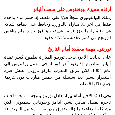
أرقام مميزة ليوفنتوس على ملعب أليانز
يملك البيانكونيري سجلاً قويًا على ملعبه، إذ خسر مرة واحدة
فقط في آخر 31 مباراة بالدوري، وحافظ على نظافة شباكه
في 17 منها، ما يعزز فرصه في تحقيق فوز جديد أمام منافس
لم ينجح في كسر عقدته منذ ثلاثة عقود.
تورينو.. مهمة معقدة أمام التاريخ
على الجانب الآخر، يدخل تورينو المباراة بطموح كسر عقدة
أليانز ستاديوم، إذ يعود آخر فوز له في معقل يوفنتوس إلى
عام 1995، لكن فريق المدرب ماركو باروني يعيش فترة
استقرار نسبي بعد سلسلة من خمس مباريات دون هزيمة
جمع خلالها 8 نقاط.
وفي لقائه الأخير أمام بيزا، تعادل تورينو بنتيجة 2-2 بعدما قلب
تأخره بفضل هدفي تشي آدامز وجيوفاني سيميوني، لكن
مشاكله الدفاعية ما زالت تؤرق مدربه، إذ استقبل الفريق 11