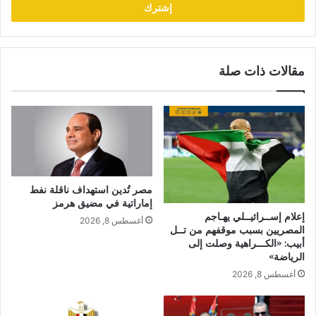
مقالات ذات صلة
مصر تُدين استهداف ناقلة نفط
إماراتية في مضيق هرمز
إعلام إســرائيــلي يهـاجم
أغسطس 8, 2026
المصريين بسبب موقفهم من تــل
أبيب: «الكـــراهية وصلت إلى
الرياضة»
أغسطس 8, 2026