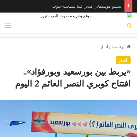
بيتسو موسيماني مديرا فنيا لمنتخب جنوب أفريقيا
بحث عن
الق
الرئيسية
/
أخبار
أخبار
«يربط بين بورسعيد وبورفؤاد»..
افتتاح كوبري النصر العائم 2 اليوم