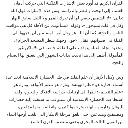
القرآن الكريم قد أورد بعض الإشارات الفلكية التي حركت أذهان
العلماء إلى البحث والنظر والدراسة، ومن هذه الإشارات قول الله
تعالى: «لا الشمس ينبغي لها أن تدرك القمر ولا الليل سابق النهار
وكل في فلك يسبحون»، وقوله: «يسألونك عن الأهلة قل هي مواقيت
للناس والحج»، كما أن الله عز وجل أمر المسلمين أن يتجهوا إلى
القبلة في صلواتهم، فقال: «فول وجهك شطر المسجد الحرام»،
وتحديد اتجاه القبلة يتوقف على الفلك، خاصة في الأماكن غير
المأهولة، أضف إلى هذا تحديد بدايات الشهور التي يتعلق بها الصيام
والحج.
وبين وكيل الأزهر أن علم الفلك في ظل الحضارة الإسلامية اتخذ عدة
أسماء، فتارة هو «علم الهيئة»، وتارة هو «علم الأنواء»، وتارة هو
«علم التنجيم»؛ نظرا إلى ارتباطه بدراسة الأفلاك والنجوم، ولقد
استطاعت الحضارة الإسلامية أن تستوعب ما سبقت إليه حضارات
اليونان وفارس والهند، وترجموا كتبهم، وانطلقوا منها مؤلفين،
ومضيفين ومبدعين، حتى بلغوا مرحلة الابتكار التي بلغت أوجها ابتداء
من القرن الثالث الهجري وحتى منتصف القرن التاسع.