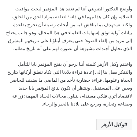
وأوضح الدكتور الضويني أننا لم نعقد هذا المؤتمر لبحث مواقيت
الصلاة، وإن كان هذا مهما في ذاته؛ لتعلقه بمراد الحق من الخلق،
ولكننا نستهدف بما يناقش فيه من أبحاث رصينة أن نخرج بقاعدة
بيانات أولية توثق إسهامات العلماء في هذا المجال، وهو جانب يحتاج
إلى مزيد من إلقاء الضوء؛ حتى يتعرف أبناؤنا على تاريخهم المشرق
الذي تحاول أجندات مشبوهة أن تصوره لهم على أنه تاريخ مظلم.
واختتم وكيل الأزهر كلمته أننا نرجو أن يفتح المؤتمر بابا للتأمل
والتفكر يصل بنا إلى إعادة قراءة بلادنا التي تكاد تنطق أركانها بتاريخ
الحياة وعلومها، قراءة حضارية تأخذ من الماضي ما يضيف للحاضر
ويعين على المستقبل، وننتظر أن تكون نتائج المؤتمر بابا جديدا
لاقتصاد أثري فلكي مستدام، يتناول مجالات الحياة المهمة: زراعة
وصناعة وتجارة، ويرجع على بلادنا بالخير والرخاء.
وكيل الأزهر