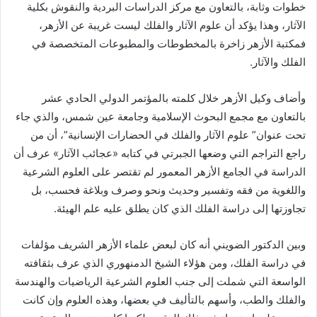
خطوات وثابة، بالتعاون مع مركز الدراسات البردية والنقوش بكلية
الآثار، وهذا يؤكد أن علوم الآثار والفلك ليست غريبة عن الأزهر،
فمكتبة الأزهر زاخرة بالمخطوطات والمطبوعات المتخصصة في
الفلك والآثار.
وأضاف وكيل الأزهر خلال كلمته بالمؤتمر الدولي الحادي عشر
بالتعاون مع مجمع البحوث الإسلامية وجامعة عين شمس، والذي جاء
تحت عنوان” علوم الآثار والفلك في الحضارات الإنسانية”، أن من
راجع التراجم التي وضعها الجبرتي في كتابه «عجائب الآثار» عرف أن
الدراسة في الجامع الأزهر المعمور لم تقتصر على العلوم الشرعية
واللغوية من فقه وتفسير وحديث ونحو وصرف وبلاغة فحسب، بل
تجاوزتها إلى دراسة الفلك الذي كان يطلق عليه علم الهيئة.
وبين الدكتور الضويني أنه كان لبعض علماء الأزهر الشريف مؤلفات
في دراسة الفلك، ومن هؤلاء الشيخ الدمنهوري الذي عرف بثقافته
الواسعة التي شملت إلى جنب العلوم الشرعية الرياضيات والهندسة
والفلك والطب، وأسهم بالتأليف في بعضها، وهذه العلوم وإن كانت