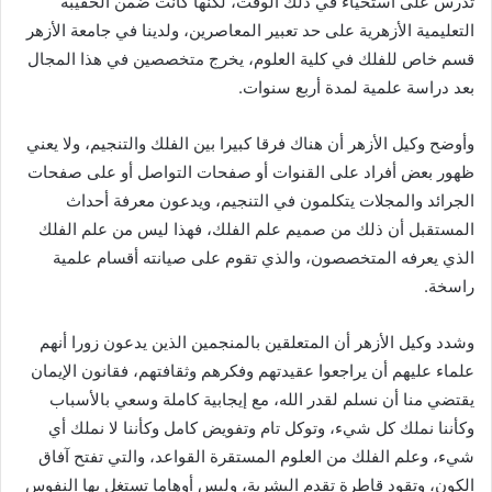
تدرس على استحياء في ذلك الوقت، لكنها كانت ضمن الحقيبة
التعليمية الأزهرية على حد تعبير المعاصرين، ولدينا في جامعة الأزهر
قسم خاص للفلك في كلية العلوم، يخرج متخصصين في هذا المجال
بعد دراسة علمية لمدة أربع سنوات.
وأوضح وكيل الأزهر أن هناك فرقا كبيرا بين الفلك والتنجيم، ولا يعني
ظهور بعض أفراد على القنوات أو صفحات التواصل أو على صفحات
الجرائد والمجلات يتكلمون في التنجيم، ويدعون معرفة أحداث
المستقبل أن ذلك من صميم علم الفلك، فهذا ليس من علم الفلك
الذي يعرفه المتخصصون، والذي تقوم على صيانته أقسام علمية
راسخة.
وشدد وكيل الأزهر أن المتعلقين بالمنجمين الذين يدعون زورا أنهم
علماء عليهم أن يراجعوا عقيدتهم وفكرهم وثقافتهم، فقانون الإيمان
يقتضي منا أن نسلم لقدر الله، مع إيجابية كاملة وسعي بالأسباب
وكأننا نملك كل شيء، وتوكل تام وتفويض كامل وكأننا لا نملك أي
شيء، وعلم الفلك من العلوم المستقرة القواعد، والتي تفتح آفاق
الكون، وتقود قاطرة تقدم البشرية، وليس أوهاما تستغل بها النفوس