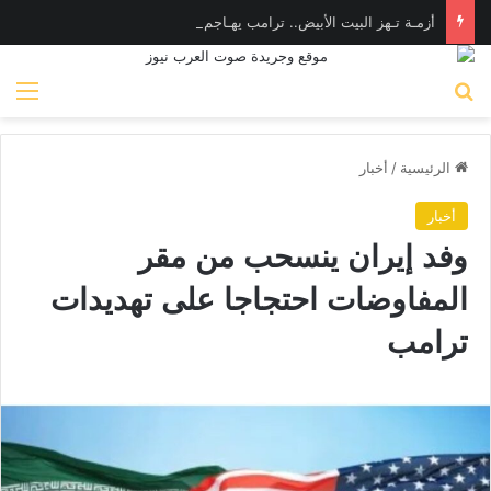
أزمـة تـهز البيت الأبيض.. ترامب يهـاجم «واشنطن بوست» بسبب وزير الدفاع
بحث عن
الق
الرئيسية
/
أخبار
أخبار
وفد إيران ينسحب من مقر
المفاوضات احتجاجا على تهديدات
ترامب