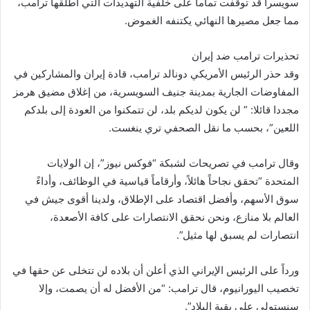
سويسرا قد توقفت تماماً على خلفية التهديدات التي أطلقها ترامب،
مما جعل مصيرها النهائي يكتنفه الغموض.
تحذيرات ترامب ضد إيران
وقد حذر الرئيس الأمريكي دونالد ترامب، قادة إيران والمشاركين في
المفاوضات الجارية بمدينة جنيف السويسرية، من إغلاق مضيق هرمز
مجددا قائلا: ” لن يكون لديكم بلد، لن تتمكنوا من العودة إلى بلدكم
اللعين”، بحسب ما نقل الصحفي تري ينغست.
وقال ترامب في تصريحات لشبكة “فوكس نيوز”، إن الولايات
المتحدة “تحقق نجاحاً هائلاً، وأرقاماً قياسية في الوظائف، وأداءً
سوق الأسهم، وأفضل اقتصاد على الإطلاق، ولدينا أقوى جيش في
العالم بلا منازع، ونحن نحقق الانتصارات على كافة الأصعدة،
انتصارات لم يسبق لها مثيل”.
ورداً على الرئيس الإيراني الذي أعلن أن بلاده لن تتخلى عن حقها في
تخصيب اليورانيوم، قال ترامب: “من الأفضل له أن يصمت، وإلا
سنستولي على بقية البلاد”.