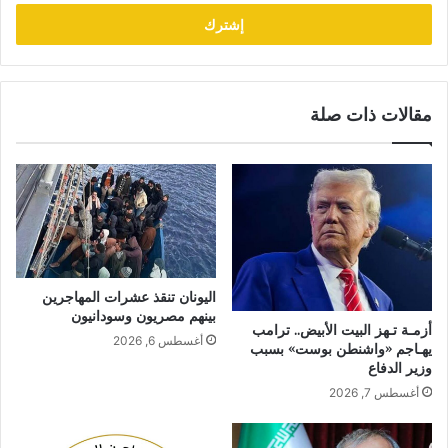
الإلكتروني
مقالات ذات صلة
اليونان تنقذ عشرات المهاجرين
بينهم مصريون وسودانيون
أزمـة تـهز البيت الأبيض.. ترامب
أغسطس 6, 2026
يهـاجم «واشنطن بوست» بسبب
وزير الدفاع
أغسطس 7, 2026