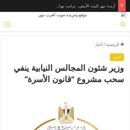
أزمـة تـهز البيت الأبيض.. ترامب يهـاجم «واشنطن بوست» بسبب وزير الدفاع
بحث عن
الق
الرئيسية
/
أخبار
أخبار
وزير شئون المجالس النيابية ينفي
سحب مشروع “قانون الأسرة”