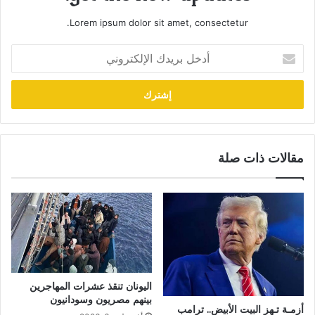
Lorem ipsum dolor sit amet, consectetur.
أدخل
بريدك
الإلكتروني
مقالات ذات صلة
اليونان تنقذ عشرات المهاجرين
بينهم مصريون وسودانيون
أزمـة تـهز البيت الأبيض.. ترامب