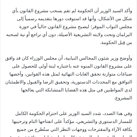
وأكد السيد الوزير أن الحكومة لم تقم بسحب مشروع القانون بأي
شكل من الأشكال، وأنها قد استوفت دورها بتقديمه رسمياً إلى
مجلس النواب الموقر؛ ليصبح مشروع القانون حالياً في حوزة
البرلمان وتحت ولايته التشريعية الأصيلة، دون أي تراجع أو نية لسحبه
من قِبل الحكومة.
وأوضح وزير شئون المجالس النيابية، أن مجلس الوزراء كان قد وافق
على مشروع القانون المنوه عنه باعتباره لبنة أولى للحصول على
صياغات متوازنة تحقق الغايات النهائية لمثل هذه القوانين، وأخصها
التوافق مع المحددات الدستورية، وتحقيق الرضا والقبول والاطمئنان
لدى المواطنين في مثل هذه القضايا المتشابكة التي يعالجها
المشروع.
وفي هذا الصدد، شدد السيد الوزير على احترام الحكومة الكامل
للمسار الدستوري والتشريعي، مؤكداً على انفتاحها التام وترحيبها
بكافة الآراء والمقترحات ووجهات النظر التي ستُطرح من جميع