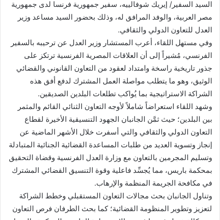
السيد السفير/ إيريك شوفالييه، سفير جمهورية فرنسا لدى جمهورية
مصر العربية، والوفد المرافق له، وذلك بحضور السيد مساعد وزير
العدل للتعاون الدولي والثقافي.
وفي مستهل اللقاء، أعرب المستشار وزير العدل عن ترحيبه بالسفير
الفرنسي، مُشيراً إلى أن العلاقات المصرية الفرنسية ترتكز على
جذور تاريخية راسخة وامتداد لعقود من التعاون القانوني والقضائي
الوثيق، وهو ما يتطلب مواصلة العمل المشترك لدفع أفق هذه
الشراكة الاستراتيجية بما يُواكب تطلعات البلدين الصديقين.
وشهد اللقاء استعراضاً شاملاً لأوجه التعاون الثنائي القائم والمثمر
بين البلدين؛ حيث ثمَّن الجانبان الجهود التنسيقية الأخيرة لقطاع
التعاون الدولي والثقافي والتي أسفرت خلال الأشهر الماضية عن
إنجاز وتسوية العديد من طلبات المساعدة القضائية الجنائية المتبادلة
وتسليم المجرمين بالتعاون مع وزارة العدل الفرنسية وقضاة التحقيق
بمحكمة باريس، مما يُجسِّد فاعلية وقوة التنسيق القضائي المشترك
في مكافحة الجريمة المنظمة والإرهاب.
وتناول الجانبان بحث مجالات التعاون المستقبلي وخطط الشراكة
لتعزيز وتطوير المنظومة القضائية؛ كما بحث الطرفان فرص التعاون