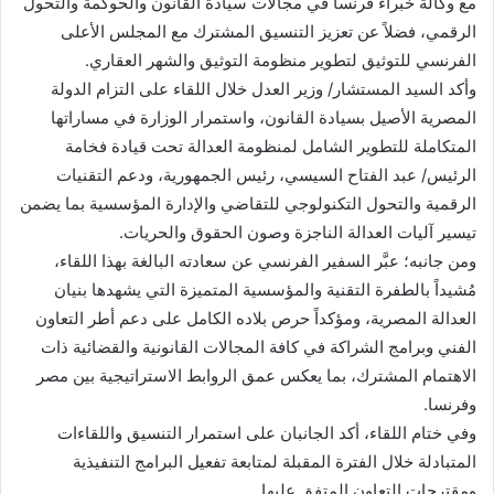
مع وكالة خبراء فرنسا في مجالات سيادة القانون والحوكمة والتحول
الرقمي، فضلاً عن تعزيز التنسيق المشترك مع المجلس الأعلى
الفرنسي للتوثيق لتطوير منظومة التوثيق والشهر العقاري.
وأكد السيد المستشار/ وزير العدل خلال اللقاء على التزام الدولة
المصرية الأصيل بسيادة القانون، واستمرار الوزارة في مساراتها
المتكاملة للتطوير الشامل لمنظومة العدالة تحت قيادة فخامة
الرئيس/ عبد الفتاح السيسي، رئيس الجمهورية، ودعم التقنيات
الرقمية والتحول التكنولوجي للتقاضي والإدارة المؤسسية بما يضمن
تيسير آليات العدالة الناجزة وصون الحقوق والحريات.
ومن جانبه؛ عبَّر السفير الفرنسي عن سعادته البالغة بهذا اللقاء،
مُشيداً بالطفرة التقنية والمؤسسية المتميزة التي يشهدها بنيان
العدالة المصرية، ومؤكداً حرص بلاده الكامل على دعم أطر التعاون
الفني وبرامج الشراكة في كافة المجالات القانونية والقضائية ذات
الاهتمام المشترك، بما يعكس عمق الروابط الاستراتيجية بين مصر
وفرنسا.
وفي ختام اللقاء، أكد الجانبان على استمرار التنسيق واللقاءات
المتبادلة خلال الفترة المقبلة لمتابعة تفعيل البرامج التنفيذية
ومقترحات التعاون المتفق عليها.