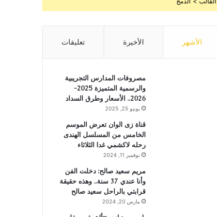
القالب > الدمج
الأشهر
الأخيرة
تعليقات
مصروفات المدارس التجريبية
والرسمية المتميزة 2025-
2026.. الأسعار وطرق السداد
يونيو 25, 2025
قناة زى الوان تعرض الموسم
الخامس من المسلسل الهندى
رحله لاكشمي غدا الثلاثاء
نوفمبر 11, 2024
مريم سعيد صالح: دخلت الفن
وأنا عندي 37 سنة.. وهذه حقيقة
قرابتي بالراحل سعيد صالح
مارس 20, 2024