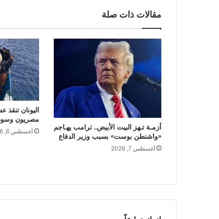
مقالات ذات صلة
اليونان تنقذ ع
مصريون وسودا
أزمـة تـهز البيت الأبيض.. ترامب يهـاجم
أغسطس 6, 2026
«واشنطن بوست» بسبب وزير الدفاع
أغسطس 7, 2026