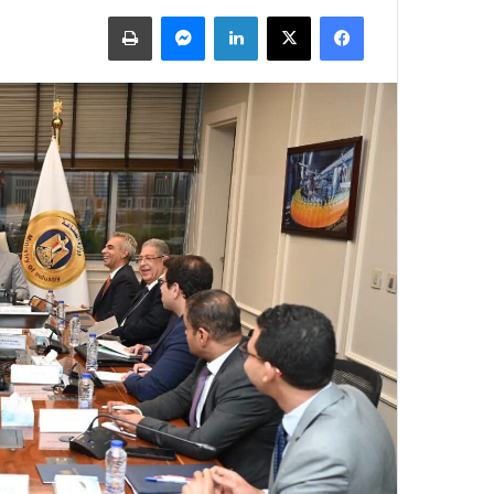
فيسبوك
X
لينكدإن
ماسنجر
طباعة