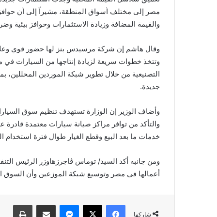
مصر إلى مختلف أسواق المنطقة، مشيراً إلى أن حوافز 
والقيمة المضافة وزيادة الاستثمارات وحوافز بيئية وضري
وقال هاشم إن شركة مرسيدس بنز لها حضور قوي وعلاق
وتتخذ خطوات سريعة لزيادة إنتاجها من السيارات في م
التصنيعية من خلال تطوير شبكة الموردين المحللين، ب
جديدة.
وأضاف الوزير إن الوزارة تستهدف تنظيم سوق السيار
والتأكد من توافر مراكز صيانة سيارات معتمدة قادرة 
خدمات ما بعد البيع وقطع الغيار طوال فترة استخدام ال
ومن جانبه أكد السيد/ توماس ڤاجرزهاوزر الرئيس الت
أعمالها في مصر وتوسيع شبكة الموزعين وأن السوق ا
فيسبوك
X
ماسنجر
مشاركة عبر البريد
طباعة
شاركها