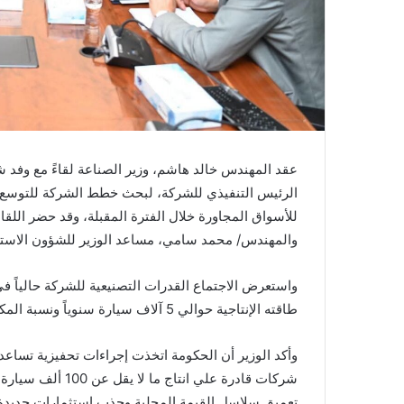
عقد المهندس خالد هاشم، وزير الصناعة لقاءً مع وفد
الرئيس التنفيذي للشركة، لبحث خطط الشركة للتوسع ف
للأسواق المجاورة خلال الفترة المقبلة، وقد حضر اللق
والمهندس/ محمد سامي، مساعد الوزير للشؤون الاسترا
واستعرض الاجتماع القدرات التصنيعية للشركة حالياً ف
طاقته الإنتاجية حوالي 5 آلاف سيارة سنوياً ونسبة المكون المحلي تبلغ 45%.
وأكد الوزير أن الحكومة اتخذت إجراءات تحفيزية تساع
شركات قادرة علي ا
تعميق سلاسل القيمة المحلية وجذب استثمارات جديدة و