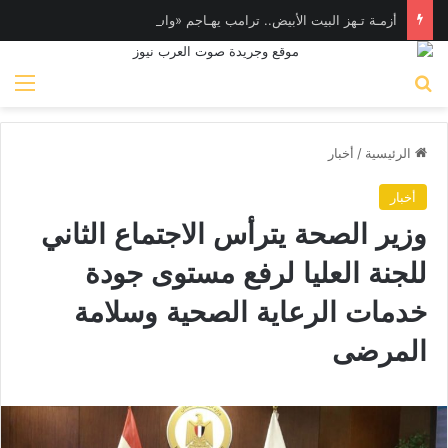
أزمـة تـهز البيت الأبيض.. ترامب يهـاجم «واشنطن بوست» بسبب وزير الدفاع
بحث عن
الق
الرئيسية
/
أخبار
أخبار
وزير الصحة يترأس الاجتماع الثاني
للجنة العليا لرفع مستوى جودة
خدمات الرعاية الصحية وسلامة
المرضى