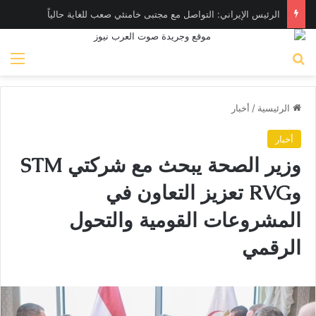
الرئيس الإيراني: التواصل مع مجتبى خامنئي صعب للغاية حالياً
بحث عن
الق
الرئيسية
/
أخبار
أخبار
وزير الصحة يبحث مع شركتي STM
وRVG تعزيز التعاون في
المشروعات القومية والتحول
الرقمي