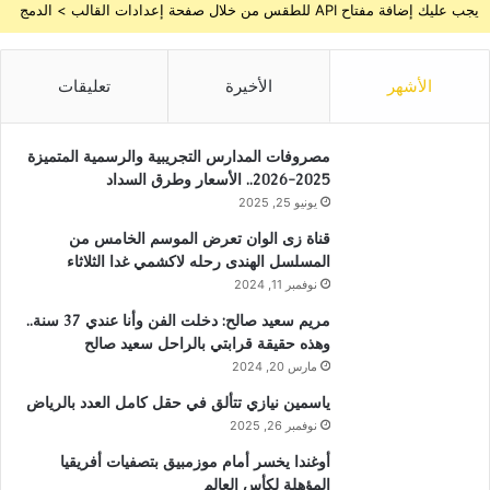
يجب عليك إضافة مفتاح API للطقس من خلال صفحة إعدادات القالب > الدمج
الأشهر
الأخيرة
تعليقات
مصروفات المدارس التجريبية والرسمية المتميزة
2025-2026.. الأسعار وطرق السداد
يونيو 25, 2025
قناة زى الوان تعرض الموسم الخامس من
المسلسل الهندى رحله لاكشمي غدا الثلاثاء
نوفمبر 11, 2024
مريم سعيد صالح: دخلت الفن وأنا عندي 37 سنة..
وهذه حقيقة قرابتي بالراحل سعيد صالح
مارس 20, 2024
ياسمين نيازي تتألق في حقل كامل العدد بالرياض
نوفمبر 26, 2025
أوغندا يخسر أمام موزمبيق بتصفيات أفريقيا
المؤهلة لكأس العالم