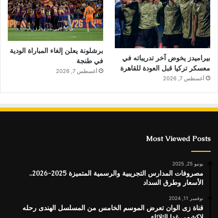
برشلونة يعلن إلغاء المباراة الودية
بيراميدز يخوض آخر تدريباته في
في طنجة
معسكر تركيا قبل العودة للقاهرة
أغسطس 7, 2026
أغسطس 7, 2026
Most Viewed Posts
يونيو 25, 2025
مصروفات المدارس التجريبية والرسمية المتميزة 2025-2026..
الأسعار وطرق السداد
نوفمبر 11, 2024
قناة زى الوان تعرض الموسم الخامس من المسلسل الهندى رحله
لاكشمي غدا الثلاثاء