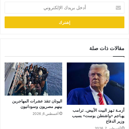
أدخل
بريدك
الإلكتروني
مقالات ذات صلة
اليونان تنقذ عشرات المهاجرين
بينهم مصريون وسودانيون
أزمـة تـهز البيت الأبيض.. ترامب
أغسطس 6, 2026
يهـاجم «واشنطن بوست» بسبب
وزير الدفاع
أغسطس 7, 2026