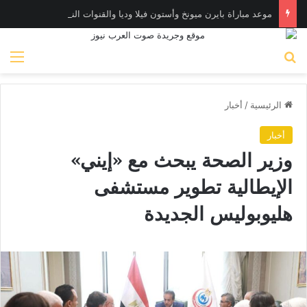
موعد مباراة بايرن ميونخ وأستون فيلا وديا والقنوات الناقلة
بحث عن
الق
الرئيسية
/
أخبار
أخبار
وزير الصحة يبحث مع «إيني»
الإيطالية تطوير مستشفى
هليوبوليس الجديدة