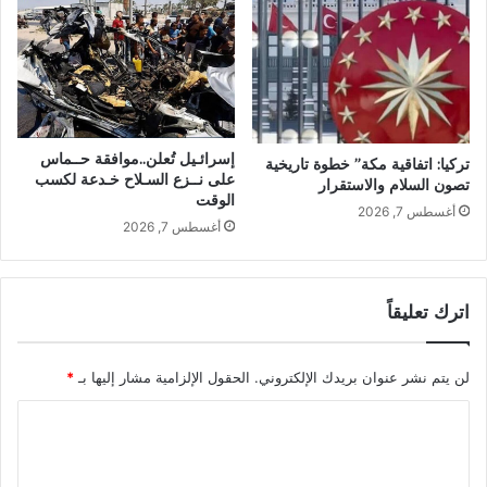
إسرائـيل تُعلن..موافقة حــماس
تركيا: اتفاقية مكة” خطوة تاريخية
على نــزع السـلاح خـدعة لكسب
تصون السلام والاستقرار
الوقت
أغسطس 7, 2026
أغسطس 7, 2026
اترك تعليقاً
لن يتم نشر عنوان بريدك الإلكتروني.
الحقول الإلزامية مشار إليها بـ
*
ا
ل
ت