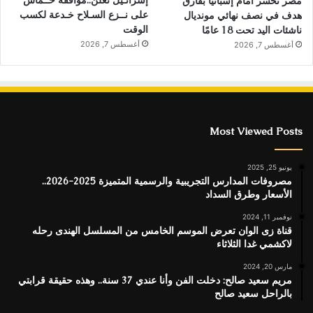
مصر تخسر أمام إسبانيا بفارق
على نــزع السـلاح خـدعة لكسب
هدف في نصف نهائي مونديال
الوقت
ناشئات اليد تحت 18 عامًا
أغسطس 7, 2026
أغسطس 7, 2026
Most Viewed Posts
يونيو 25, 2025
مصروفات المدارس التجريبية والرسمية المتميزة 2025-2026..
الأسعار وطرق السداد
نوفمبر 11, 2024
قناة زى الوان تعرض الموسم الخامس من المسلسل الهندى رحله
لاكشمي غدا الثلاثاء
مارس 20, 2024
مريم سعيد صالح: دخلت الفن وأنا عندي 37 سنة.. وهذه حقيقة قرابتي
بالراحل سعيد صالح