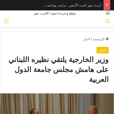
أزمـة تـهز البيت الأبيض.. ترامب يهـاجم «واشنطن بوست» بسبب وزير الدفاع
بحث عن
الق
الرئيسية
/
أخبار
أخبار
وزير الخارجية يلتقي نظيره اللبناني
على هامش مجلس جامعة الدول
العربية