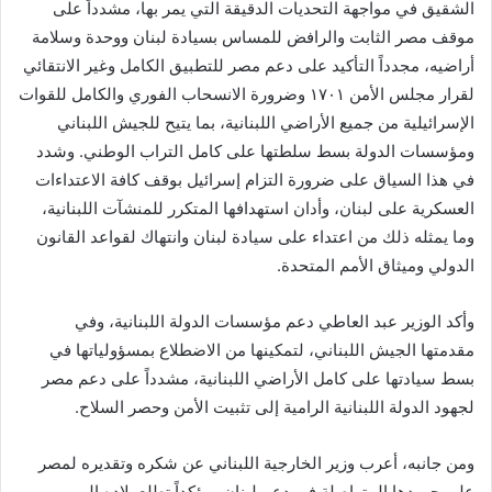
الشقيق في مواجهة التحديات الدقيقة التي يمر بها، مشدداً على
موقف مصر الثابت والرافض للمساس بسيادة لبنان ووحدة وسلامة
أراضيه، مجدداً التأكيد على دعم مصر للتطبيق الكامل وغير الانتقائي
لقرار مجلس الأمن ١٧٠١ وضرورة الانسحاب الفوري والكامل للقوات
الإسرائيلية من جميع الأراضي اللبنانية، بما يتيح للجيش اللبناني
ومؤسسات الدولة بسط سلطتها على كامل التراب الوطني. وشدد
في هذا السياق على ضرورة التزام إسرائيل بوقف كافة الاعتداءات
العسكرية على لبنان، وأدان استهدافها المتكرر للمنشآت اللبنانية،
وما يمثله ذلك من اعتداء على سيادة لبنان وانتهاك لقواعد القانون
الدولي وميثاق الأمم المتحدة.
وأكد الوزير عبد العاطي دعم مؤسسات الدولة اللبنانية، وفي
مقدمتها الجيش اللبناني، لتمكينها من الاضطلاع بمسؤولياتها في
بسط سيادتها على كامل الأراضي اللبنانية، مشدداً على دعم مصر
لجهود الدولة اللبنانية الرامية إلى تثبيت الأمن وحصر السلاح.
ومن جانبه، أعرب وزير الخارجية اللبناني عن شكره وتقديره لمصر
على جهودها المتواصلة في دعم لبنان، مؤكداً تطلع بلاده إلى