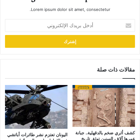
Lorem ipsum dolor sit amet, consectetur.
أدخل
بريدك
الإلكتروني
مقالات ذات صلة
كشف أثري ضخم بالدقهلية.. جبانة
اليونان تعتزم نشر طائرات أباتشي
عمرها آلاف السنين توثق تاريخ