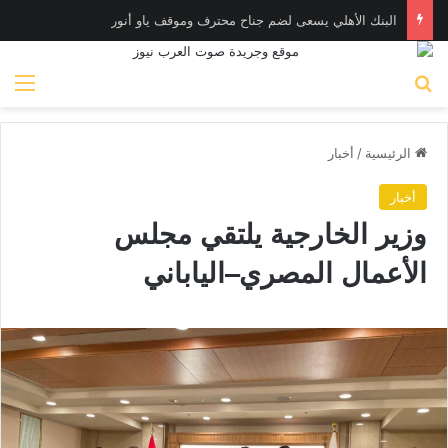
البنك الأهلي يسعى لضم جناح محترف وموقف ياو أنور
بحث عن
الق
الرئيسية
/
أخبار
أخبار
وزير الخارجية يلتقي مجلس
الأعمال المصري–الياباني