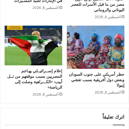
في الإمارات لصيد المسـيّرات
مصر من ما قبل الأسرات للعصر
أغسطس 8, 2026
اليوناني والروماني
أغسطس 8, 2026
إعلام إســرائيــلي يهـاجم
حظر أمريكي على جنوب السودان
المصريين بسبب موقفهم من تــل
وبعض دول أفريقية بسبب تفشي
أبيب: «الكـــراهية وصلت إلى
إيبولا
الرياضة»
أغسطس 8, 2026
أغسطس 8, 2026
اترك تعليقاً