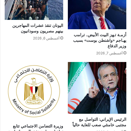
اليونان تنقذ عشرات المهاجرين
بينهم مصريون وسودانيون
أزمـة تـهز البيت الأبيض.. ترامب
أغسطس 6, 2026
يهـاجم «واشنطن بوست» بسبب
وزير الدفاع
أغسطس 7, 2026
الرئيس الإيراني: التواصل مع
مجتبى خامنئي صعب للغاية حالياً
وزيرة التضامن الاجتماعي تتابع