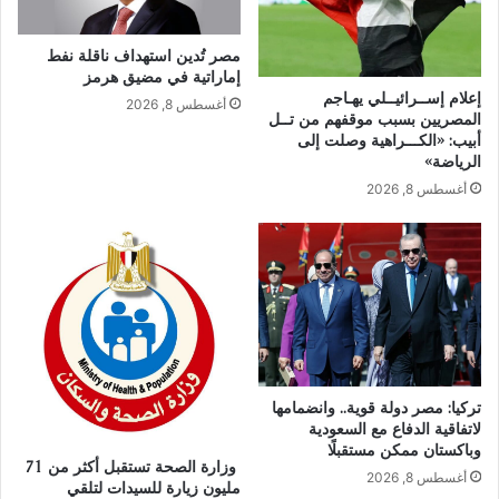
مصر تُدين استهداف ناقلة نفط
إماراتية في مضيق هرمز
إعلام إســرائيــلي يهـاجم
أغسطس 8, 2026
المصريين بسبب موقفهم من تــل
أبيب: «الكـــراهية وصلت إلى
الرياضة»
أغسطس 8, 2026
تركيا: مصر دولة قوية.. وانضمامها
لاتفاقية الدفاع مع السعودية
وباكستان ممكن مستقبلًا
وزارة الصحة تستقبل أكثر من 71
أغسطس 8, 2026
مليون زيارة للسيدات لتلقي