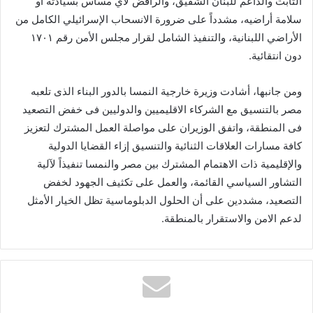
الثابت والداعم للبنان الشقيق، والرافض لأي مساس بسيادته أو
سلامة أراضيه، مشدداً على ضرورة الانسحاب الإسرائيلي الكامل من
الأراضي اللبنانية، والتنفيذ الشامل لقرار مجلس الأمن رقم ١٧٠١
دون انتقائية.
ومن جانبها، أشادت وزيرة خارجية النمسا بالدور البناء الذى تلعبه
مصر بالتنسيق مع الشركاء الاقليميين والدوليين فى خفض التصعيد
فى المنطقة، واتفق الوزيران على مواصلة العمل المشترك لتعزيز
كافة مسارات العلاقات الثنائية والتنسيق إزاء القضايا الدولية
والإقليمية ذات الاهتمام المشترك بين مصر والنمسا تنفيذاً لآلية
التشاور السياسي القائمة، والعمل على تكثيف الجهود لخفض
التصعيد، مشددين على أن الحلول الدبلوماسية تظل الخيار الأمثل
لدعم الامن والاستقرار بالمنطقة.