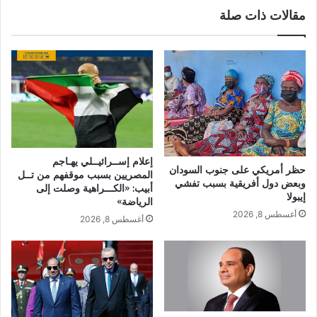
مقالات ذات صلة
إعلام إســرائيــلي يهـاجم
حظر أمريكي على جنوب السودان
المصريين بسبب موقفهم من تــل
وبعض دول أفريقية بسبب تفشي
أبيب: «الكـــراهية وصلت إلى
إيبولا
الرياضة»
أغسطس 8, 2026
أغسطس 8, 2026