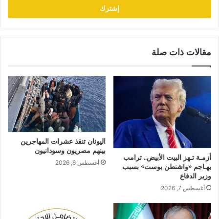
مقالات ذات صلة
اليونان تنقذ عشرات المهاجرين
بينهم مصريون وسودانيون
أزمـة تـهز البيت الأبيض.. ترامب
أغسطس 6, 2026
يهـاجم «واشنطن بوست» بسبب
وزير الدفاع
أغسطس 7, 2026