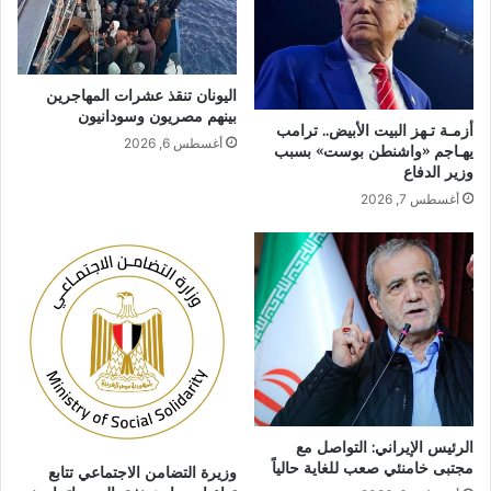
اليونان تنقذ عشرات المهاجرين
بينهم مصريون وسودانيون
أزمـة تـهز البيت الأبيض.. ترامب
أغسطس 6, 2026
يهـاجم «واشنطن بوست» بسبب
وزير الدفاع
أغسطس 7, 2026
الرئيس الإيراني: التواصل مع
مجتبى خامنئي صعب للغاية حالياً
وزيرة التضامن الاجتماعي تتابع