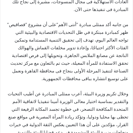
العادات الاستهلاكية فى مجال المنسوجات، مشيرة إلى نجاح تلك
المبادرة فى تنفيذها حتى الآن.
من جانبه أكد ممثلى مبادرة “أنتى الأهم”على أن مشروع “قصاقيص”
ظهر كمبادرة مبتكرة في ظل التحديات الاقتصادية والبيئية التي
تواجه العالم اليوم، تهدف إلى تحقيق التنمية المستدامة وتمكين
الفئات الأكثر احتياجًا، وإعادة تدوير مخلفات القماش والهوالك
الناتجة عن مصانع الملابس الجاهزة، وتحويلها إلى فرص اقتصادية
تحقق الاستفادة للمرأة المعيلة، حيث تم بالتعاون مع مركز تحديث
الصناعة لتنفيذ المرحلة الأولى بنجاح فى محافظة القاهرة ونعمل
على توسيع انتشاره بباقى محافظات الجمهورية.
وخلال تكريم وزيرة البيئة، أعرب ممثلى المبادرة عن أطيب التحيات
والتقدير بمناسبة اختيار معالى الوزيرة أمينا تنفيذيا لاتفاقية الأمم
المتحدة المكافحة التصحر، في خطوة تجسد المكانة الرفيعة التي
تحظى بها محليا ودوليا، وتؤكد ريادة المرأة المصرية في مواقع صنع
القرار، مؤكدين على أن هذا التعيين يعكس الثقة الدولية في خبرات
ونجاحات وزيرة البيئة المشهودة في دعم قضايا البيئة والتنمية