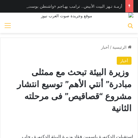
أزمـة تـهز البيت الأبيض.. ترامب يهـاجم «واشنطن بوست» بسبب وزير الدفاع
بحث عن
الق
الرئيسية
/
أخبار
أخبار
وزيرة البيئة تبحث مع ممثلى
مبادرة” أنتي الأهم” توسيع انتشار
مشروع “قصاقيص” فى مرحلته
الثانية
استقبلت الدكتورة ياسمين فؤاد وزيرة البيئة الدكتورة رحاب