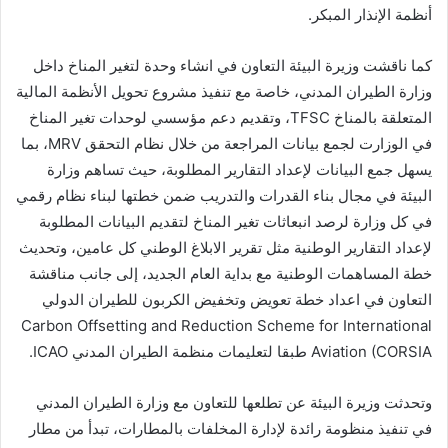
أنظمة الإنذار المبكر.
كما ناقشت وزيرة البيئة التعاون في انشاء وحدة لتغير المناخ داخل
وزارة الطيران المدني، خاصة مع تنفيذ مشروع تحويل الأنظمة المالية
المتعلقة بالمناخ TFSC، وتقديم دعم مؤسسي لوحدات تغير المناخ
في الوزارت لجمع بيانات المراجعة من خلال نظام التحقق MRV، بما
يسهل جمع البيانات لإعداد التقارير المطلوبة، حيث تساهم وزارة
البيئة في مجال بناء القدرات والتدريب ضمن خطتها لبناء نظام رقمي
في كل وزارة لرصد انبعاثات تغير المناخ لتقديم البيانات المطلوبة
لإعداد التقارير الوطنية مثل تقرير الابلاغ الوطني كل عامين، وتحديث
خطة المساهمات الوطنية مع بداية العام الجديد، إلى جانب مناقشة
التعاون في اعداد خطة تعويض وتخفيض الكربون للطيران الدولي
Carbon Offsetting and Reduction Scheme for International
Aviation (CORSIA طبقا لتعليمات منظمة الطيران المدني ICAO.
وتحدثت وزيرة البيئة عن تطلعها للتعاون مع وزارة الطيران المدني
في تنفيذ منظومة رائدة لإدارة المخلفات بالمطارات، تبدأ من مطار