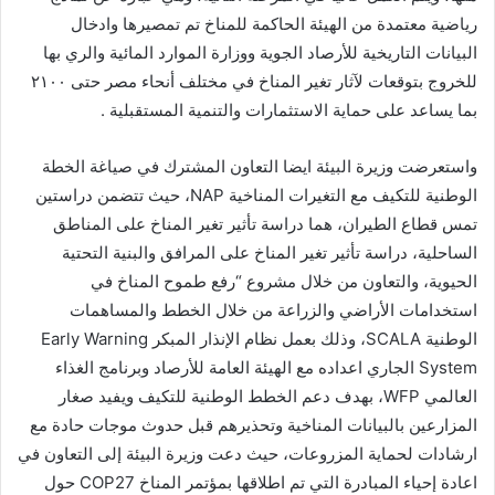
رياضية معتمدة من الهيئة الحاكمة للمناخ تم تمصيرها وادخال
البيانات التاريخية للأرصاد الجوية ووزارة الموارد المائية والري بها
للخروج بتوقعات لآثار تغير المناخ في مختلف أنحاء مصر حتى ٢١٠٠
بما يساعد على حماية الاستثمارات والتنمية المستقبلية .
واستعرضت وزيرة البيئة ايضا التعاون المشترك في صياغة الخطة
الوطنية للتكيف مع التغيرات المناخية NAP، حيث تتضمن دراستين
تمس قطاع الطيران، هما دراسة تأثير تغير المناخ على المناطق
الساحلية، دراسة تأثير تغير المناخ على المرافق والبنية التحتية
الحيوية، والتعاون من خلال مشروع “رفع طموح المناخ في
استخدامات الأراضي والزراعة من خلال الخطط والمساهمات
الوطنية SCALA، وذلك بعمل نظام الإنذار المبكر Early Warning
System الجاري اعداده مع الهيئة العامة للأرصاد وبرنامج الغذاء
العالمي WFP، بهدف دعم الخطط الوطنية للتكيف ويفيد صغار
المزارعين بالبيانات المناخية وتحذيرهم قبل حدوث موجات حادة مع
ارشادات لحماية المزروعات، حيث دعت وزيرة البيئة إلى التعاون في
اعادة إحياء المبادرة التي تم اطلاقها بمؤتمر المناخ COP27 حول