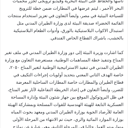
ناسها والحفاظ على البيئة البحرية وفيديو ترويجى لجزر محميات
البحر الأحمر ، ليتم عرضها في المطارات ضمن خطة للترويج
للسياحة البيئية في مصر، وايضاً التعاون في تعزيز استخدام منتجات
القائمة الخضراء صديقة البيئة لدى وزارة الطيران المدني مثل
استبدال الاكواب البلاستيكية بالورق، وأدوات الطعام البلاستيكية
بالخشب، باشراك القطاع الخاص الفندقي.
كما اشارت وزيرة البيئة إلى دور وزارة الطيران المدني في ملف تغير
المناخ وتنفيذ خطة المساهمات الوطنية، مستعرضة التعاون مع وزارة
الطيران المدني في تنفيذ الاستراتيجية الوطنية لتغير المناخ ٢٠٥٠،
خاصة الهدف الثاني المعني بتحديد أولويات إجراءات التكيف في
قطاع الطيران والمطارات خاصة المطارات الساحلية المعرضة
للضرر، وايضاً التعاون في إعداد الخريطة التفاعلية لآثار تغير المناخ،
في ظل البروتوكول الموقع بين جهاز شئون البيئة وإدارة المساحة
العسكرية التابعة للهيئة الهندسية للقوات المسلحة وبمشاركة الهيئة
العامة للأرصاد الجوية بوزارة الطيران المدني ومعهد بحوث المياه
بوزارة الموارد المائية والري، حيث تم الانتهاء من المرحلة الأولى
منها، ويتم العمل حاليا في المرحلة الثانية، وهي عبارة عن نماذج