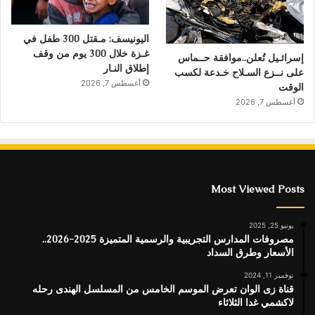
اليونيسف: مـقتل 300 طفل في
غـزة خلال 300 يوم من وقف
إسرائـيل تُعلن..موافقة حــماس
إطلاق النـار
على نــزع السـلاح خـدعة لكسب
أغسطس 7, 2026
الوقت
أغسطس 7, 2026
Most Viewed Posts
يونيو 25, 2025
مصروفات المدارس التجريبية والرسمية المتميزة 2025-2026..
الأسعار وطرق السداد
نوفمبر 11, 2024
قناة زى الوان تعرض الموسم الخامس من المسلسل الهندى رحله
لاكشمي غدا الثلاثاء