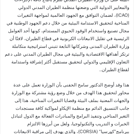
والمعايير الدولية التي وضعتها منظمة الطيران المدني الدولي
(ICAO)، لضمان التوافق مع الجهود العالمية لمواجهة التغيرات
المناخية لتحقيق الاستدامة البيئية من خلال دعم الجهود الوطنية في
مجال تصنيع واستخدام الوقود الحيوي المستدام، كونها أحد العوامل
الرئيسية في تقليل الانبعاثات الكربونية في قطاع الطيران، لافتًا أن
وزارة الطيران المدنى وشركاتها التابعة تتبني استراتيجية متكاملة
ترتكز أهدافها الاقتصادية والبيئية في مجال الطيران المدني على دعم
التعاون الإقليمي والدولي لتحقيق مستقبل أكثر إشراقة واستدامة
لقطاع الطيران..
هذا وقد أوضح الدكتور سامح الحفنى بأن الوزارة تعمل على عدة
محاور لتحقيق هذا الهدف من خلال وضع رؤية مشتركة مع الوزارة
والجهات المعنية بملف البيئة وقضايا التغيرات المناخية، هذا إلى
جانب التنسيق الدائم مع منظمة الإيكاو لمواكبة كافة مستجدات
التغير المناخي وتنفيذ البرامج والمبادرات الفعالة مع الدول لتبادل
الخبرات و التدريب والتكنولوجيا، ولعل من أبرزها الالتزام
ببرنامج”كورسيا” (CORSIA)، والذي يهدف إلى مراقبة الانبعاثات