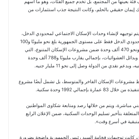
 فئة بعينها من المجتمع، بل تخدم جميع الفئات، وهو ما أسهم
ك إيمان حقيقي بالحلم، وكانت النتيجة جذب استثمارات من
 يتم توجيهه لإنشاء وحدات الإسكان الاجتماعي لمحدودي الدخل،
مشيرة إلى أن ما تم وجارٍ تنفيذه من وحدات سكنية لمحدودي الدخل فقط على مستوى الجمهورية بلغ نحو مليونًا و100
ألف وحدة، بخلاف 218 ألف وحدة للإسكان المتوسط، ونحو 470 ألف وحدة ضمن مشروعات الإسكان المتنوع، التي
تشمل التعاونيات والإسكان البدوي والتجمعات التنموية وبدائل العشوائيات، بإجمالي يقارب مليونًا و788 ألف وحدة
فقط مشروعات الإسكان الفاخر والمتوسط، بل تشمل أيضًا مشروع
مالي 1992 وحدة سكنية.
عني مباشرة، ويتم من خلالها رصد ومتابعة شكاوى المواطنين
تعلقة بتأخير تسليم الوحدات السكنية، ضمن الإعلان الرابع
لمتبقية في أسرع وقت».
ان، كانت توجيهات فخامة السيد رئيس الجمهورية واضحة بضرورة