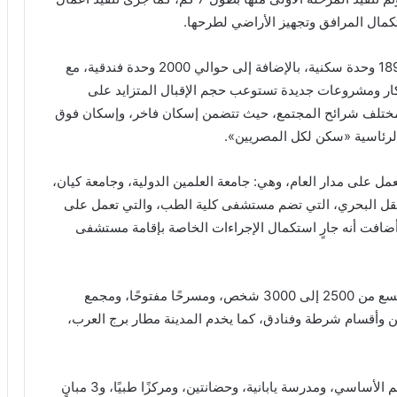
وقالت إن المدينة تضم 28 برجًا سكنيًا، ونحو 46 ألفًا و189 وحدة سكنية، بالإضافة إلى حوالي 2000 وحدة فندقية، مع
أفكار ومشروعات جديدة تستوعب حجم الإقبال المتزايد على
 مختلف شرائح المجتمع، حيث تتضمن إسكان فاخر، وإسكان فوق
لرئاسية «سكن لكل المصريين».
ينة العلمين الجديدة تضم 3 جامعات تعمل على مدار العام، وهي: جامعة العلمين الدولية، وجامعة كيان،
 والنقل البحري، التي تضم مستشفى كلية الطب، والتي تعمل على
وأضافت أنه جارٍ استكمال الإجراءات الخاصة بإقامة مستشفى
كما تضم المدينة التراثية والتي تشمل قاعة مؤتمرات تتسع من 2500 إلى 3000 شخص، ومسرحًا مفتوحًا، ومجمع
من وأقسام شرطة وفنادق، كما يخدم المدينة مطار برج العرب،
وأضافت الوزيرة أن المدينة تضم كذلك مدرستين للتعليم الأساسي، ومدرسة يابانية، وحضانتين، ومركزًا طبيًا، و3 مبانٍ