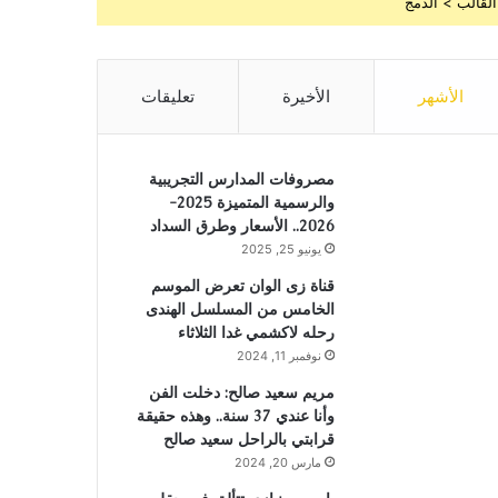
القالب > الدمج
الأشهر
الأخيرة
تعليقات
مصروفات المدارس التجريبية
والرسمية المتميزة 2025-
2026.. الأسعار وطرق السداد
يونيو 25, 2025
قناة زى الوان تعرض الموسم
الخامس من المسلسل الهندى
رحله لاكشمي غدا الثلاثاء
نوفمبر 11, 2024
مريم سعيد صالح: دخلت الفن
وأنا عندي 37 سنة.. وهذه حقيقة
قرابتي بالراحل سعيد صالح
مارس 20, 2024