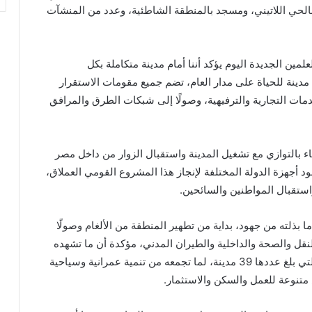
 جانب تنفيذ 4 أسواق جديدة بالحي اللاتيني، ومسجد بالمنطقة الشاطئية، وعدد من المنشآت
مين الجديدة اليوم يؤكد أننا أمام مدينة متكاملة بكل
دينة للحياة على مدار العام، تضم جميع مقومات الاستقرار
ات التجارية والترفيهية، وصولًا إلى شبكات الطرق والمرافق
ء بالتوازي مع تشغيل المدينة واستقبال الزوار من داخل مصر
 أجهزة الدولة المختلفة لإنجاز هذا المشروع القومي العملاق،
استقبال المواطنين والسائحين.
بذلته من جهود، بداية من تطهير المنطقة من الألغام وصولًا
نقل والصحة والداخلية والطيران المدني، مؤكدة أن ما تشهده
المدينة اليوم يمثل نموذجًا حقيقيًا لمدن الجيل الرابع، التي بلغ عددها 39 مدينة، لما تجمعه من تنمية عمرانية وسياحية
 متنوعة للعمل والسكن والاستثمار.