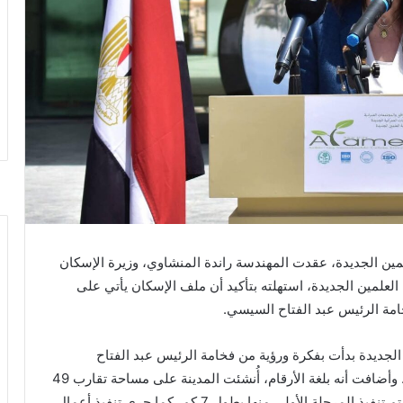
مين الجديدة، عقدت المهندسة راندة المنشاوي، وزيرة الإسكان
 العلمين الجديدة، استهلته بتأكيد أن ملف الإسكان يأتي على
امة الرئيس عبد الفتاح السيسي.
الجديدة بدأت بفكرة ورؤية من فخامة الرئيس عبد الفتاح
السيسي، حتى وصلت إلى ما حققته اليوم من إنجازات. وأضافت أنه بلغة الأرقام، أُنشئت المدينة على مساحة تقارب 49
ألف فدان، بطول 14 كم على ساحل البحر المتوسط، وتم تنفيذ المرحلة الأولى منها بطول 7 كم، كما جرى تنفيذ أعمال