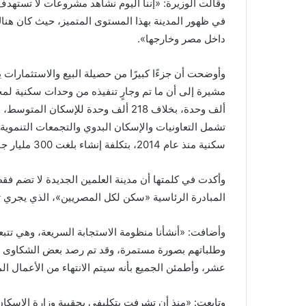
وقالت الوزيرة: «إننا اليوم نشاهد مشروعات لا تستهدف
في ظهور المدينة بهذا المستوى المتميز، حيث كان هنا
داخل مصر وخارجها».
وأوضحت أن جزءًا كبيرًا من حصيلة البيع والاستثمارات
سكنية منذ عام 2014، بتكلفة إنشاء بلغت 300 مليار جنيه، وبدعم نقدي من الدولة وصل إلى نحو 11 مليار جنيه.
وأكدت في كلمتها أن مدينة العلمين الجديدة لا تضم 
المبادرة الرئاسية «سكن لكل المصريين»، الذي يجري تنفيذه من خلال 83 عمارة بإج
وأضافت: «أنشأنا منظومة الاستجابة السريعة، وهي تتب
وطلباتهم بصورة مستمرة، وقد تم رصد بعض الشكاوى الم
عشر، وأطمئن الجميع بأنه سيتم الانتهاء من الأعمال ا
وتابعت: «منذ أن تشرفت بتكليفي بحقيبة وزارة الإسك