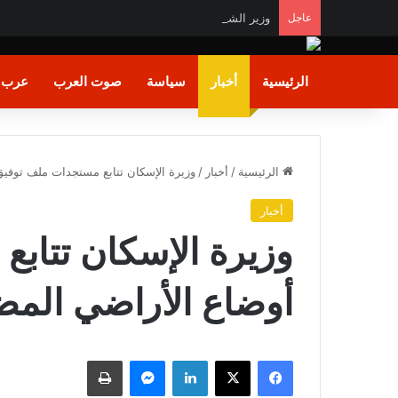
عاجل
وزير الشباب والرياضة يشيد بالأداء البطولي لمنتخب ناشئا
الرئيسية
أخبار
سياسة
صوت العرب
عرب و
الرئيسية
/
أخبار
/
وزيرة الإسكان تتابع مستجدات ملف توفيق
أخبار
وزيرة الإسكان تتاب
أوضاع الأراضي المض
فيسبوك
X
لينكدإن
ماسنجر
طباعة