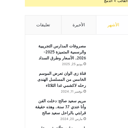
القالب > الدمج
الأشهر
الأخيرة
تعليقات
مصروفات المدارس التجريبية
والرسمية المتميزة 2025-
2026.. الأسعار وطرق السداد
يونيو 25, 2025
قناة زى الوان تعرض الموسم
الخامس من المسلسل الهندى
رحله لاكشمي غدا الثلاثاء
نوفمبر 11, 2024
مريم سعيد صالح: دخلت الفن
وأنا عندي 37 سنة.. وهذه حقيقة
قرابتي بالراحل سعيد صالح
مارس 20, 2024