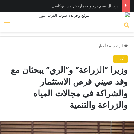
أرسنال يضم برونو جيماريش من نيوكاسل
بحث عن
الق
الرئيسية
/
أخبار
أخبار
وزيرا “الزراعة” و”الري” يبحثان مع
وفد صيني فرص الاستثمار
والشراكة في مجالات المياه
والزراعة والتنمية