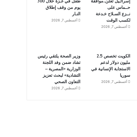
إسرائـيل تُعلن..موافقة
طفل في غـزة خلال 300
حــماس على
يوم من وقف إطلاق
نــزع السـلاح خـدعة
النـار
لكسب الوقت
أغسطس 7, 2026
أغسطس 7, 2026
الكويت تخصص 2.5
وزير الصحة يلتقي رئيس
مليون دولار لدعم
تشاد ضمن وفد اللجنة
الاستجابة الإنسانية في
الوزارية «المصرية –
سوريا
التشادية» لبحث تعزيز
التعاون الصحي
أغسطس 7, 2026
أغسطس 7, 2026