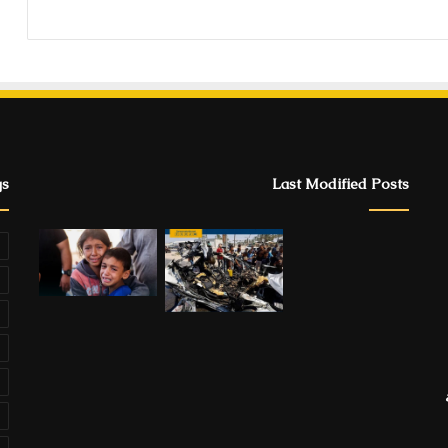
gs
Last Modified Posts
ة