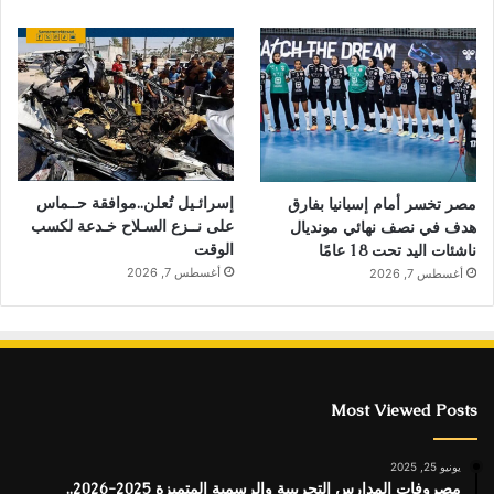
إسرائـيل تُعلن..موافقة حــماس
مصر تخسر أمام إسبانيا بفارق
على نــزع السـلاح خـدعة لكسب
هدف في نصف نهائي مونديال
الوقت
ناشئات اليد تحت 18 عامًا
أغسطس 7, 2026
أغسطس 7, 2026
Most Viewed Posts
يونيو 25, 2025
مصروفات المدارس التجريبية والرسمية المتميزة 2025-2026..