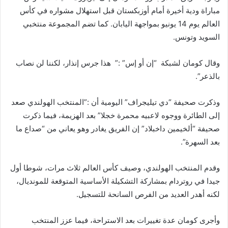
مباراة ودية أخيرة أمام أوزبكستان قبل استهلال مشواره في كأس
العالم يوم 14 يونيو بمواجهة اليابان. كما تضم المجموعة منتخبي
السويد وتونس.
وقال كومان لشبكة “إن أو إس” :” هذا جرس إنذار، لكننا لن نصاب
بالذعر”.
وذكرت صحيفة “دي تيليجراف” اليومية أن :”المنتخب الهولندي صعد
إلى الطائرة ووجوه لاعبيه محمرة خجلا” بعد الهزيمة، فيما ذكرت
صحيفة “ألخيمين داخبلاد” إن الفريق يغادر وهو يعاني من “صداع ما
بعد السهرة”.
وقدم المنتخب الهولندي، وصيف كأس العالم ثلاث مرات، شوطا أول
جيدا في روتردام بمشاركة التشكيلة الأساسية المتوقعة للمونديال،
لكنه أهدر العديد من الفرص السانحة للتسجيل.
وأجرى كومان عدة تغييرات بعد الاستراحة، فيما عزز المنتخب