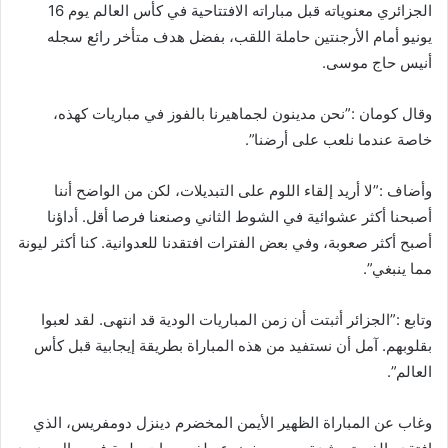
الجزائري معنوياته قبل مباراته الافتتاحية في كأس العالم يوم 16
يونيو أمام الأرجنتين حاملة اللقب، بفضل هدف متأخر رائع سجله
أنيس حاج موسى.
وقال كومان :”نحن مدينون لجماهيرنا بالفوز في مباريات كهذه،
خاصة عندما نلعب على أرضنا”.
وأضاف :”لا أريد إلقاء اللوم على التبديلات، لكن من الواضح أننا
أصبحنا أكثر عشوائية في الشوط الثاني وصنعنا فرصا أقل. أداؤنا
أصبح أكثر صعوبة، وفي بعض الفترات افتقدنا للعدوانية. كنا أكثر ليونة
مما ينبغي”.
وتابع :”الجزائر أثبتت أن زمن المباريات الودية قد انتهى. لقد لعبوا
بقلوبهم. آمل أن نستفيد من هذه المباراة بطريقة إيجابية قبل كأس
العالم”.
وغاب عن المباراة الظهير الأيمن المخضرم دينزل دومفريس، الذي