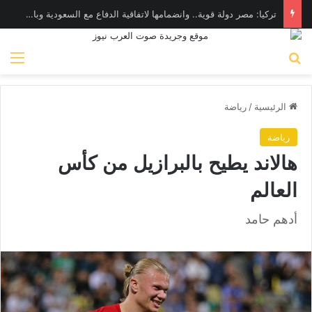
تركيا: مصر دولة قوية.. وانضمامها لاتفاقية الدفاع مع السعودية وباكستان ممكن مستقبلًا
بحث عن
الق
الرئيسية
/
رياضة
رياضة
هالاند يطيح بالبرازيل من كأس
العالم
أدهم حامد