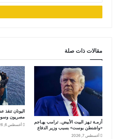
الإلكتروني
مقالات ذات صلة
اليونان تنقذ ع
مصريون وسودا
أزمـة تـهز البيت الأبيض.. ترامب يهـاجم
أغسطس 6, 2026
«واشنطن بوست» بسبب وزير الدفاع
أغسطس 7, 2026