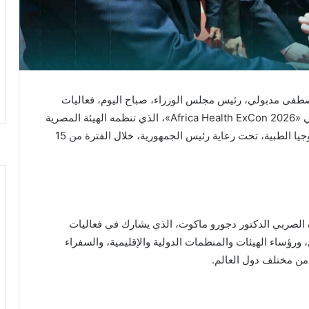
 مصطفى مدبولي، رئيس مجلس الوزراء، صباح اليوم، فعاليات
النسخة الخامسة من المعرض والمؤتمر الطبي الأفريقي «Africa Health ExCon 2026»، الذي تنظمه الهيئة المصرية
للشراء الموحد والإمداد والتموين الطبي وإدارة التكنولوجيا الطبية، تحت رعاية رئيس الجمهورية، خلال الفترة من 15
 الصربي الدكتور دجورو ماكوت، الذي يشارك في فعاليات
 ورؤساء الهيئات والمنظمات الدولية والإقليمية، والسفراء
من مختلف دول العالم.