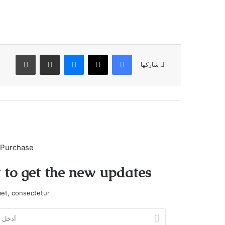
فيسبوك
X
ماسنجر
مشاركة عبر البريد
طباعة
شاركها
 Purchase
t to get the new updates!
et, consectetur.
أدخل
بريدك