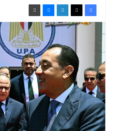
فيسبوك
X
لينكدإن
ماسنجر
طباعة