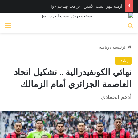
أزمـة تـهز البيت الأبيض.. ترامب يهـاجم «واشنطن بوست» بسبب وزير الدفاع
بحث عن
الق
الرئيسية
/
رياضة
رياضة
نهائي الكونفيدرالية .. تشكيل اتحاد
العاصمة الجزائري أمام الزمالك
أدهم الحمادي