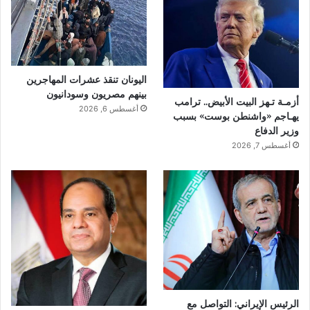
اليونان تنقذ عشرات المهاجرين
بينهم مصريون وسودانيون
أزمـة تـهز البيت الأبيض.. ترامب
أغسطس 6, 2026
يهـاجم «واشنطن بوست» بسبب
وزير الدفاع
أغسطس 7, 2026
الرئيس الإيراني: التواصل مع