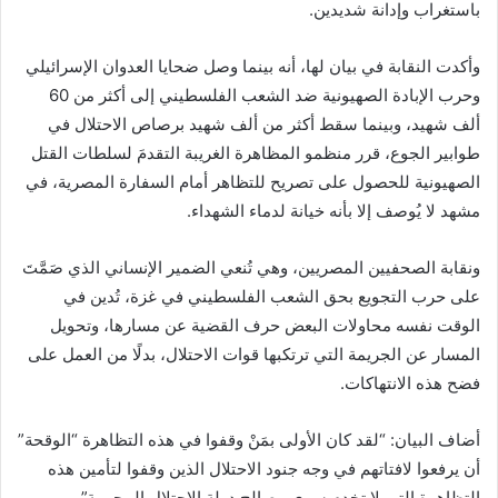
باستغراب وإدانة شديدين.
وأكدت النقابة في بيان لها، أنه بينما وصل ضحايا العدوان الإسرائيلي
وحرب الإبادة الصهيونية ضد الشعب الفلسطيني إلى أكثر من 60
ألف شهيد، وبينما سقط أكثر من ألف شهيد برصاص الاحتلال في
طوابير الجوع، قرر منظمو المظاهرة الغريبة التقدمَ لسلطات القتل
الصهيونية للحصول على تصريح للتظاهر أمام السفارة المصرية، في
مشهد لا يُوصف إلا بأنه خيانة لدماء الشهداء.
ونقابة الصحفيين المصريين، وهي تُنعي الضمير الإنساني الذي صَمَّتَ
على حرب التجويع بحق الشعب الفلسطيني في غزة، تُدين في
الوقت نفسه محاولات البعض حرف القضية عن مسارها، وتحويل
المسار عن الجريمة التي ترتكبها قوات الاحتلال، بدلًا من العمل على
فضح هذه الانتهاكات.
أضاف البيان: “لقد كان الأولى بمَنْ وقفوا في هذه التظاهرة “الوقحة”
أن يرفعوا لافتاتهم في وجه جنود الاحتلال الذين وقفوا لتأمين هذه
التظاهرة التي لا تخدم سوى مصالح دولة الاحتلال المجرمة”.