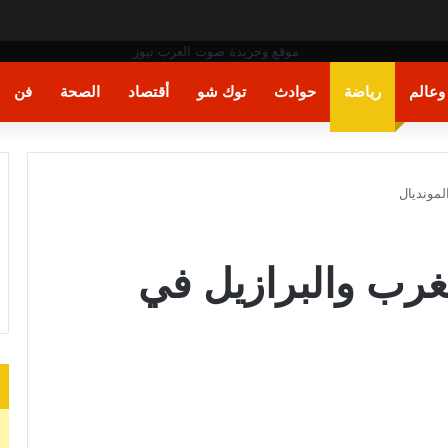
ة
عالم
رياضة
حوادث
توك شو
أقتصاد
الصحة
فن
لمونديال
مغرب والبرازيل في