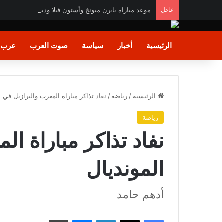
عاجل
موعد مباراة بايرن ميونخ وأستون فيلا وديا والقنوات الناقل
الرئيسية
أخبار
سياسة
صوت العرب
عرب و
الرئيسية
/
رياضة
/
نفاد تذاكر مباراة المغرب والبرازيل في ا
رياضة
نفاد تذاكر مباراة ال
المونديال
أدهم حامد
فيسبوك
X
لينكدإن
ماسنجر
طباعة