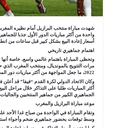
واحدة من أكثر مباريات الدور الأول جذبا للجماهير
أسعار إعادة البيع بشكل كبير قبل ساعات من انط
اهتمام جماهيري تاريخي
وتحظى المباراة باهتمام عالمي واسع، خاصة أنها
مرات التتويج بالمونديال، ومنتخب المغرب الذي ح
2022، ما جعل المواجهة من أكثر مباريات دور المجموعات طلبًا على التذاكر.
وكان الاتحاد الدولي لكرة القدم “فيفا” قد أعل
الجماهيري الكبير من جماهير المنتخبين والجاليات ال
موعد مباراة البرازيل والمغرب
وسط توقعات بحضور جماهيري ضخم وأجواء استثنائي