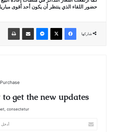
كما ارتفعت أسعار التذاكر في منصات إعادة البيع
حضور اللقاء الذي ينتظر أن يكون أحد أقوى مباري
فيسبوك
X
ماسنجر
مشاركة عبر البريد
طباعة
شاركها
 Purchase
t to get the new updates!
et, consectetur.
أدخل
بريدك