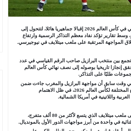
شهدت مباراة منتخب البرازيل أمام نظيره المغربي في كأس العالم 2026 إقبالا جماهيريا هائلا، لتتحول إلى
، وسط تقارير تؤكد نفاد معظم التذاكر الرسمية وارتفاع
لاق المواجهة المرتقبة على ملعب ميتلايف في نيوجيرسي.
 تجمع بين منتخب البرازيل صاحب الرقم القياسي في عدد
قق إنجازا تاريخيا بوصوله إلى نصف نهائي كأس العالم
ن في وقت سابق أن مواجهة البرازيل والمغرب جاءت ضمن
أكثر المباريات طلبا على التذاكر خلال مراحل البيع المختلفة لكأس العالم 2026، في ظل الاهتمام
عربية واللاتينية في أمريكا الشمالية.
وتقام المباراة في الواحدة من صباح غدا الأحد على ملعب ميتلايف الذي يتسع لأكثر من 80 ألف متفرج،
ة في واحدة من أبرز مواجهات الدور الأول بالمونديال.