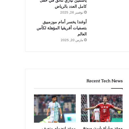
ياسمين نيازي تتألق في حقل
كامل العدد بالرياض
نوفمبر 26, 2025
أوغندا يخسر أمام موزمبيق
بتصفيات أفريقيا المؤهلة لكأس
العالم
مارس 20, 2025
Recent Tech News
موعد مباراة بايرن ميونخ
موعد انضمام منصف