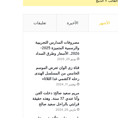
القالب > الدمج
الأشهر
الأخيرة
تعليقات
مصروفات المدارس التجريبية
والرسمية المتميزة 2025-
2026.. الأسعار وطرق السداد
يونيو 25, 2025
قناة زى الوان تعرض الموسم
الخامس من المسلسل الهندى
رحله لاكشمي غدا الثلاثاء
نوفمبر 11, 2024
مريم سعيد صالح: دخلت الفن
وأنا عندي 37 سنة.. وهذه حقيقة
قرابتي بالراحل سعيد صالح
مارس 20, 2024