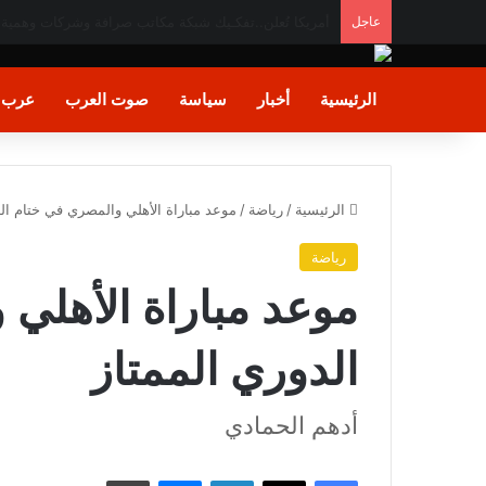
عاجل
وزير الشباب والرياضة يشيد بالأداء البطولي لمنتخب ناشئا
الرئيسية
أخبار
سياسة
صوت العرب
عرب و
الرئيسية
/
رياضة
/
موعد مباراة الأهلي والمصري في ختام الد
رياضة
موعد مباراة الأهلي
الدوري الممتاز
أدهم الحمادي
فيسبوك
X
لينكدإن
ماسنجر
طباعة