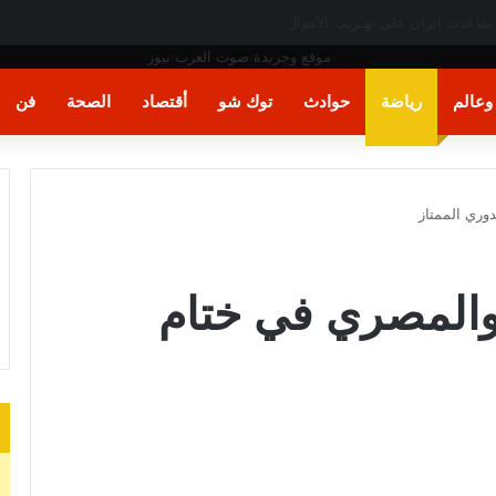
ت اليد في مونديال العالم
عالم
رياضة
حوادث
توك شو
أقتصاد
الصحة
فن
وري الممتاز
 والمصري في ختام