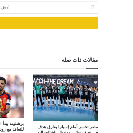
أدخل
بريدك
الإلكتروني
مقالات ذات صلة
برشلونة يبدأ 
مصر تخسر أمام إسبانيا بفارق هدف
للتعاقد مع رو
في نصف نهائي مونديال ناشئات اليد