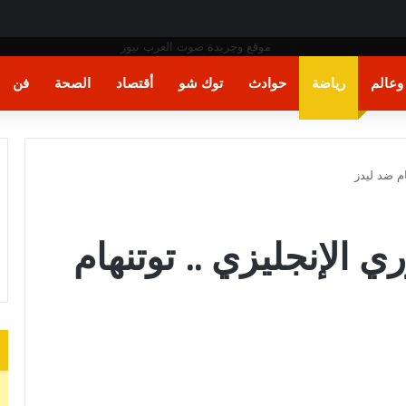
» بسبب وزير الدفاع
عالم
رياضة
حوادث
توك شو
أقتصاد
الصحة
فن
ام ضد ليدز
ي الإنجليزي .. توتنهام