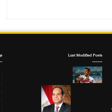
gs
Last Modified Posts
ة