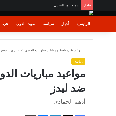
عاجل
أزمـة تـهز البيت الأبيض.. ترامب يهـاجم «واشنطن بوست
الرئيسية
أخبار
سياسة
صوت العرب
عرب و
الرئيسية
/
رياضة
/
مواعيد مباريات الدوري الإنجليزي .. توتنه
رياضة
مواعيد مباريات الدور
ضد ليدز
أدهم الحمادي
فيسبوك
X
لينكدإن
ماسنجر
طباعة