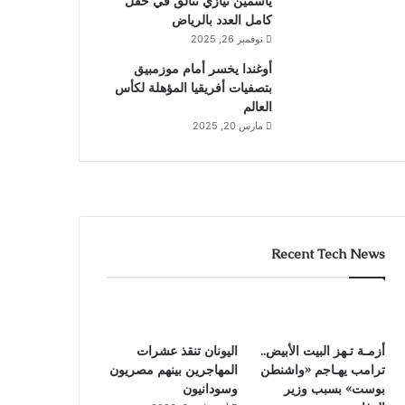
ياسمين نيازي تتألق في حقل
كامل العدد بالرياض
نوفمبر 26, 2025
أوغندا يخسر أمام موزمبيق
بتصفيات أفريقيا المؤهلة لكأس
العالم
مارس 20, 2025
Recent Tech News
أزمـة تـهز البيت الأبيض..
اليونان تنقذ عشرات
ترامب يهـاجم «واشنطن
المهاجرين بينهم مصريون
بوست» بسبب وزير
وسودانيون