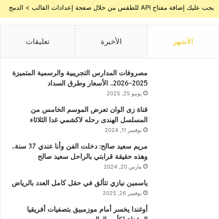
يجب عليك إضافة مفتاح API للطقس من خلال صفحة إعدادات القالب > الدمج
الأشهر
الأخيرة
تعليقات
مصروفات المدارس التجريبية والرسمية المتميزة
2025-2026.. الأسعار وطرق السداد
يونيو 25, 2025
قناة زى الوان تعرض الموسم الخامس من
المسلسل الهندى رحله لاكشمي غدا الثلاثاء
نوفمبر 11, 2024
مريم سعيد صالح: دخلت الفن وأنا عندي 37 سنة..
وهذه حقيقة قرابتي بالراحل سعيد صالح
مارس 20, 2024
ياسمين نيازي تتألق في حقل كامل العدد بالرياض
نوفمبر 26, 2025
أوغندا يخسر أمام موزمبيق بتصفيات أفريقيا