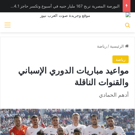
البورصة المصرية تربح 167 مليار جنيه في أسبوع وتكسر حاجز 4.1 تريليون جنيه للمرة الأولى
بحث عن
الق
الرئيسية
/
رياضة
رياضة
مواعيد مباريات الدوري الإسباني
والقنوات الناقلة
أدهم الحمادي